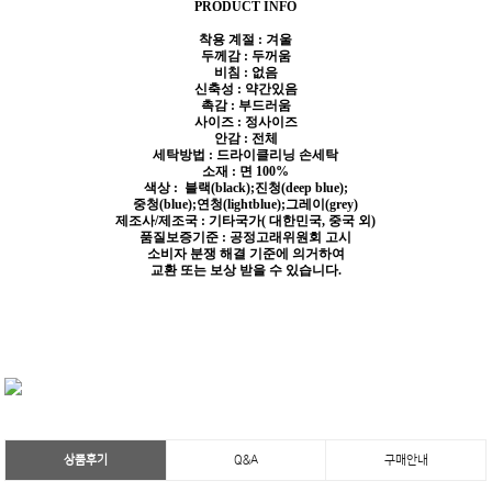
PRODUCT INFO
착용 계절 : 겨울
두께감 : 두꺼움
비침 : 없음
신축성 : 약간있음
촉감 : 부드러움
사이즈 : 정사이즈
안감 : 전체
세탁방법 : 드라이클리닝 손세탁
소재 : 면 100%
색상 : 블랙(black);진청(deep blue);
중청(blue);연청(lightblue);그레이(grey)
제조사/제조국 : 기타국가( 대한민국, 중국 외)
품질보증기준 : 공정고래위원회 고시
소비자 분쟁 해결 기준에 의거하여
교환 또는 보상 받을 수 있습니다.
상품후기
Q&A
구매안내