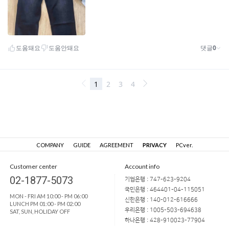
COMPANY
GUIDE
AGREEMENT
PRIVACY
PCver.
Customer center
Account info
02-1877-5073
기업은행 : 747-623-9204
국민은행 : 464401-04-115051
MON - FRI AM 10:00 - PM 06:00
신한은행 : 140-012-616666
LUNCH PM 01:00 - PM 02:00
우리은행 : 1005-503-694638
SAT, SUN, HOLIDAY OFF
하나은행 : 428-910023-77904