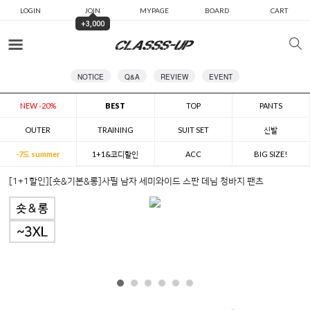
LOGIN
JOIN
MYPAGE
BOARD
CART
+3,000
카테고리
NOTICE
Q&A
REVIEW
EVENT
NEW -20%
BEST
TOP
PANTS
OUTER
TRAINING
SUIT SET
신발
-7도 summer
1+1&코디할인
ACC
BIG SIZE!
[1+1할인][숏&기본&롱]사필 남자 세미와이드 스판 데님 청바지 팬츠