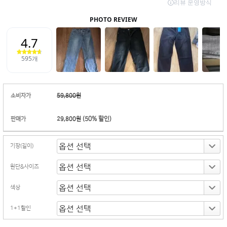
소비자가
59,800원
(
50
% 할인)
판매가
29,800원
기장(길이)
원단&사이즈
색상
1+1할인