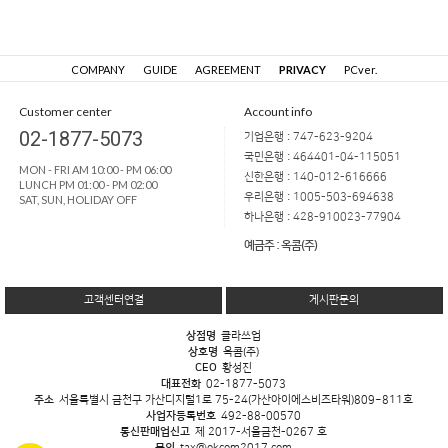
COMPANY
GUIDE
AGREEMENT
PRIVACY
PCver.
Customer center
Account info
02-1877-5073
기업은행 : 747-623-9204
국민은행 : 464401-04-115051
MON - FRI AM 10:00 - PM 06:00
신한은행 : 140-012-616666
LUNCH PM 01:00 - PM 02:00
우리은행 : 1005-503-694638
SAT, SUN, HOLIDAY OFF
하나은행 : 428-910023-77904
예금주 : 옥콤(주)
고객센터연결
게시판문의
상점명
클라쓰업
상호명
옥콤(주)
CEO
황성진
대표전화
02-1877-5073
주소
서울특별시 금천구 가산디지털1로 75-24(가산아이에스비즈타워)809~811호
사업자등록번호
492-88-00570
통신판매업신고
제 2017-서울금천-0267 호