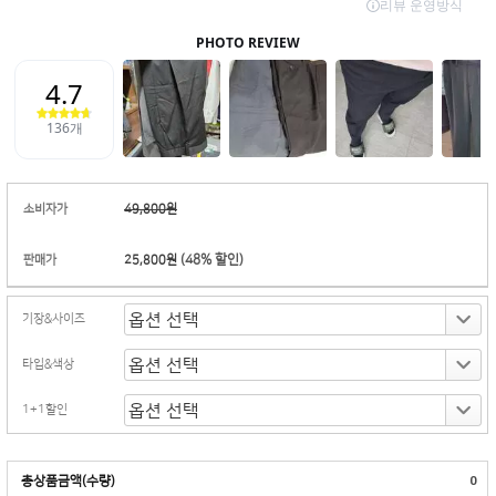
소비자가
49,800원
(
48
% 할인)
판매가
25,800원
기장&사이즈
타입&색상
1+1할인
총상품금액(수량)
0