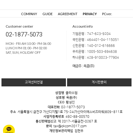
COMPANY
GUIDE
AGREEMENT
PRIVACY
PCver.
Customer center
Account info
02-1877-5073
기업은행 : 747-623-9204
국민은행 : 464401-04-115051
MON - FRI AM 10:00 - PM 06:00
신한은행 : 140-012-616666
LUNCH PM 01:00 - PM 02:00
우리은행 : 1005-503-694638
SAT, SUN, HOLIDAY OFF
하나은행 : 428-910023-77904
예금주 : 옥콤(주)
고객센터연결
게시판문의
상점명
클라쓰업
상호명
옥콤(주)
CEO
황성진
대표전화
02-1877-5073
주소
서울특별시 금천구 가산디지털1로 75-24(가산아이에스비즈타워)809~811호
사업자등록번호
492-88-00570
통신판매업신고
제 2017-서울금천-0267 호
문의
tax@okcom2017.com
개인정보관리책임
김현우