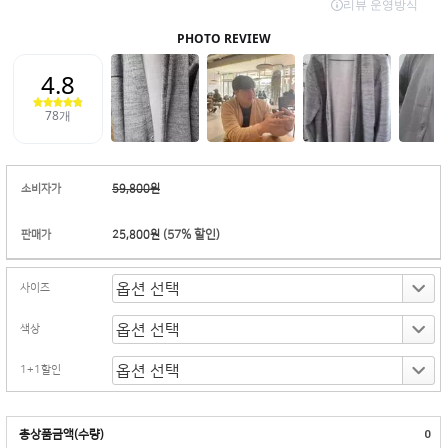
소비자가
59,800원
(
57
% 할인)
판매가
25,800원
사이즈
색상
1+1할인
총상품금액(수량)
0