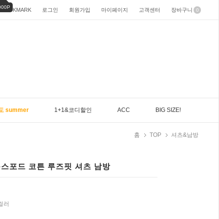
000P
BOOKMARK
로그인
회원가입
마이페이지
고객센터
장바구니
0
도 summer
1+1&코디할인
ACC
BIG SIZE!
홈
TOP
셔츠&남방
 옥스포드 코튼 루즈핏 셔츠 남방
9컬러