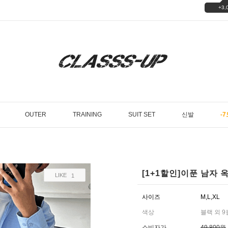
+3,
OUTER
TRAINING
SUIT SET
신발
-7
[1+1할인]이푼 남자
LIKE
1
사이즈
M,L,XL
색상
블랙 외 
소비자가
49,800원