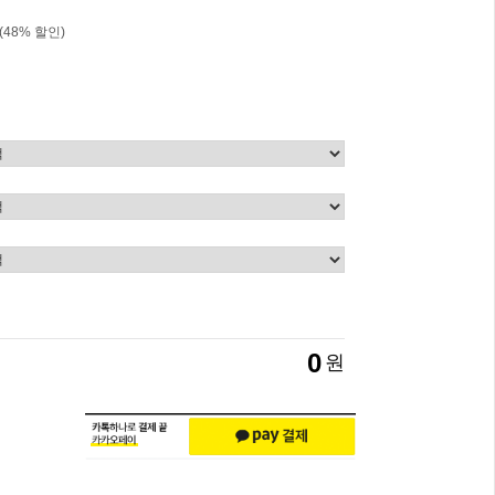
(
48
% 할인)
0
원