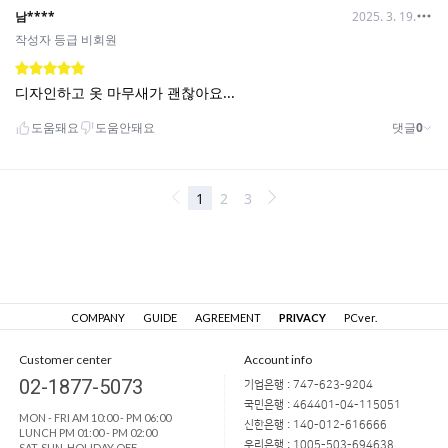
COMPANY
GUIDE
AGREEMENT
PRIVACY
PCver.
Customer center
Account info
02-1877-5073
기업은행 : 747-623-9204
국민은행 : 464401-04-115051
MON - FRI AM 10:00 - PM 06:00
신한은행 : 140-012-616666
LUNCH PM 01:00 - PM 02:00
우리은행 : 1005-503-694638
SAT, SUN, HOLIDAY OFF