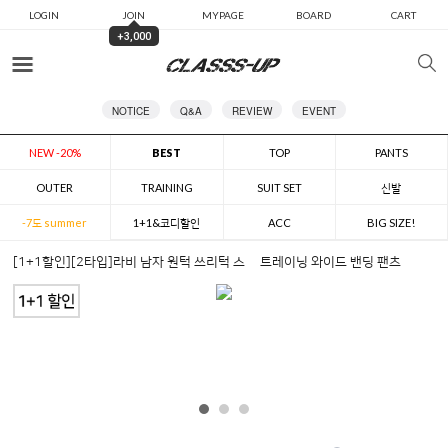
LOGIN
JOIN
MYPAGE
BOARD
CART
+3,000
카테고리
NOTICE
Q&A
REVIEW
EVENT
NEW -20%
BEST
TOP
PANTS
OUTER
TRAINING
SUIT SET
신발
-7도 summer
1+1&코디할인
ACC
BIG SIZE!
[1+1할인][2타입]라비 남자 원턱 쓰리턱 스웻 트레이닝 와이드 밴딩 팬츠