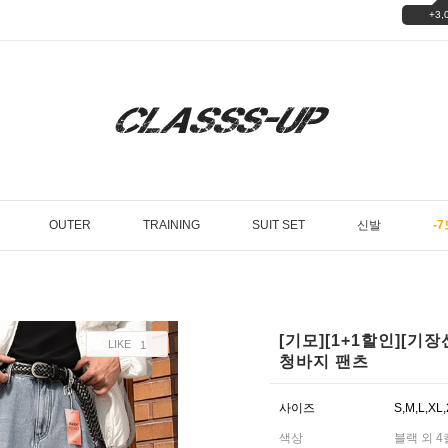
+3,
OUTER
TRAINING
SUIT SET
신발
-7
[기모][1+1할인][기
LIKE
1
청바지 팬츠
사이즈
S,M,L,XL
색상
블랙 외 