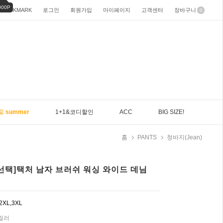
000P
BOOKMARK
로그인
회원가입
마이페이지
고객센터
장바구니
0
도 summer
1+1&코디할인
ACC
BIG SIZE!
홈
PANTS
청바지(Jean)
장선택]택처 남자 브러쉬 워싱 와이드 데님
,2XL,3XL
4컬러