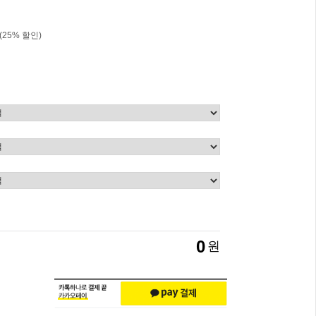
(
25
% 할인)
0
원