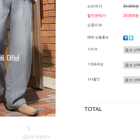
소비자가
39,800원
할인판매가
29,800원
상품리뷰
SNS 상품홍보
사이즈
기장&색상
1+1할인
TOTAL