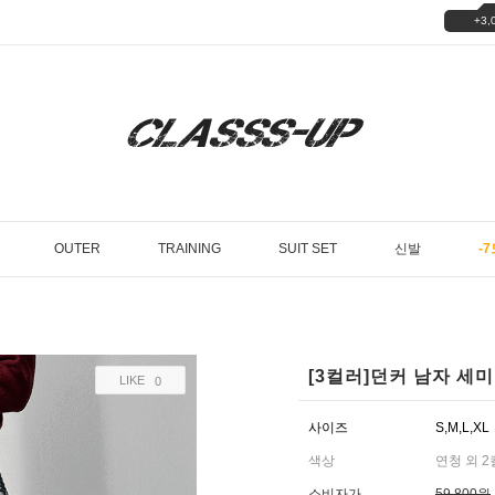
+3,
OUTER
TRAINING
SUIT SET
신발
-7
[3컬러]던커 남자 세
LIKE
0
사이즈
S,M,L,XL
색상
연청 외 
소비자가
59,800원