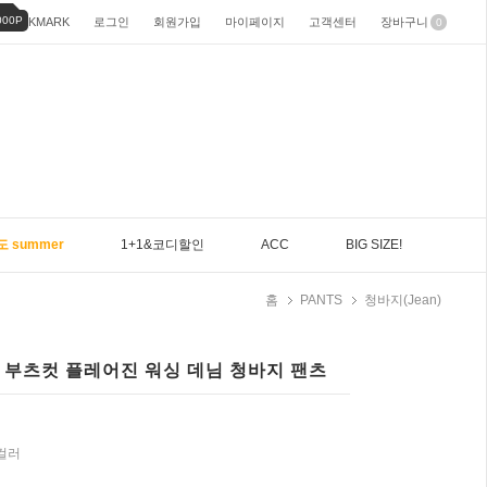
000P
BOOKMARK
로그인
회원가입
마이페이지
고객센터
장바구니
0
도 summer
1+1&코디할인
ACC
BIG SIZE!
홈
PANTS
청바지(Jean)
미 부츠컷 플레어진 워싱 데님 청바지 팬츠
2컬러