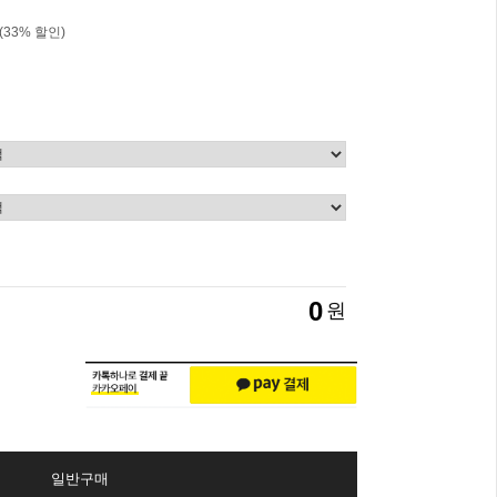
(
33
% 할인)
0
원
일반구매