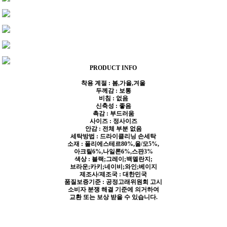
PRODUCT INFO
착용 계절 : 봄,가을,겨울
두께감 : 보통
비침 : 없음
신축성 : 좋음
촉감 : 부드러움
사이즈 : 정사이즈
안감 : 전체 부분 없음
세탁방법 : 드라이클리닝 손세탁
소재 : 폴리에스테르80%,울/모5%,
아크릴6%,나일론6%,스판3%
색상 : 블랙;그레이;백멜란지;
브라운;카키;네이비;와인;베이지
제조사/제조국 : 대한민국
품질보증기준 : 공정고래위원회 고시
소비자 분쟁 해결 기준에 의거하여
교환 또는 보상 받을 수 있습니다.