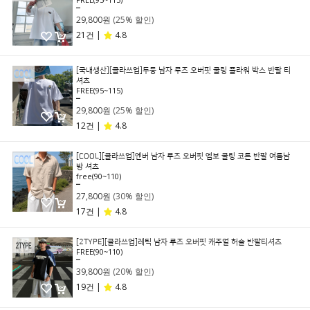
39,800원
29,800원
(25% 할인)
21건 |
4.8
[국내생산][클라쓰업]두둥 남자 루즈 오버핏 쿨링 플라워 박스 반팔 티
셔츠
FREE(95~115)
39,800원
29,800원
(25% 할인)
12건 |
4.8
[COOL][클라쓰업]엔버 남자 루즈 오버핏 엠보 쿨링 코튼 반팔 여름남
방 셔츠
free(90~110)
39,800원
27,800원
(30% 할인)
17건 |
4.8
[2TYPE][클라쓰업]레틱 남자 루즈 오버핏 캐주얼 허슬 반팔티셔츠
FREE(90~110)
49,800원
39,800원
(20% 할인)
19건 |
4.8