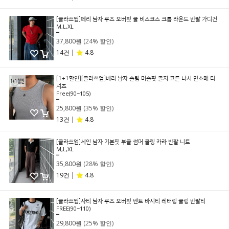
[클라쓰업]페리 남자 루즈 오버핏 쿨 비스코스 크롭 라운드 반팔 가디건
M,L,XL
49,800원
37,800원
(24% 할인)
14건 |
4.8
[1+1할인][클라쓰업]베리 남자 슬림 머슬핏 골지 코튼 나시 민소매 티
셔츠
Free(90~105)
39,800원
25,800원
(35% 할인)
13건 |
4.8
[클라쓰업]세인 남자 기본핏 부클 썸머 쿨링 카라 반팔 니트
M,L,XL
49,800원
35,800원
(28% 할인)
19건 |
4.8
[클라쓰업]사티 남자 루즈 오버핏 벤트 바시티 레터링 쿨링 반팔티
FREE(90~110)
39,800원
29,800원
(25% 할인)