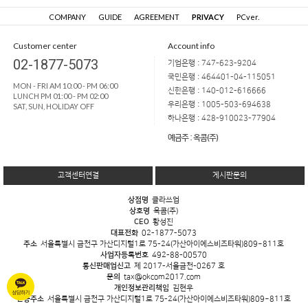
COMPANY
GUIDE
AGREEMENT
PRIVACY
PCver.
Customer center
Account info
02-1877-5073
기업은행 : 747-623-9204
국민은행 : 464401-04-115051
MON - FRI AM 10:00 - PM 06:00
신한은행 : 140-012-616666
LUNCH PM 01:00 - PM 02:00
우리은행 : 1005-503-694638
SAT, SUN, HOLIDAY OFF
하나은행 : 428-910023-77904
예금주 : 옥콤(주)
고객센터연결
게시판문의
상점명
클라쓰업
상호명
옥콤(주)
CEO
황성진
대표전화
02-1877-5073
주소
서울특별시 금천구 가산디지털1로 75-24(가산아이에스비즈타워)809~811호
사업자등록번호
492-88-00570
통신판매업신고
제 2017-서울금천-0267 호
문의
tax@okcom2017.com
개인정보관리책임
김현우
반송주소
서울특별시 금천구 가산디지털1로 75-24(가산아이에스비즈타워)809~811호