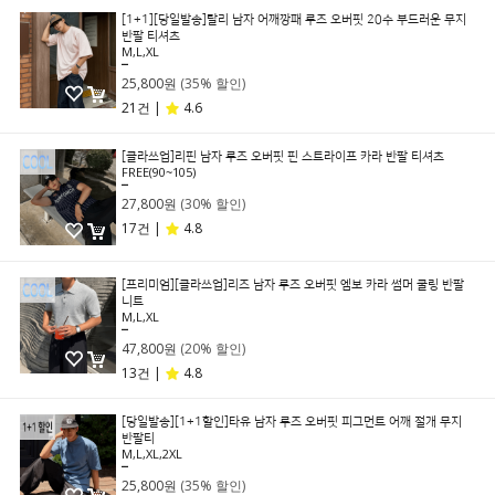
[1+1][당일발송]탈리 남자 어깨깡패 루즈 오버핏 20수 부드러운 무지
반팔 티셔츠
M,L,XL
39,800원
25,800원
(35% 할인)
21건 |
4.6
[클라쓰업]리핀 남자 루즈 오버핏 핀 스트라이프 카라 반팔 티셔츠
FREE(90~105)
39,800원
27,800원
(30% 할인)
17건 |
4.8
[프리미엄][클라쓰업]리즈 남자 루즈 오버핏 엠보 카라 썸머 쿨링 반팔
니트
M,L,XL
59,800원
47,800원
(20% 할인)
13건 |
4.8
[당일발송][1+1할인]타유 남자 루즈 오버핏 피그먼트 어깨 절개 무지
반팔티
M,L,XL,2XL
39,800원
25,800원
(35% 할인)