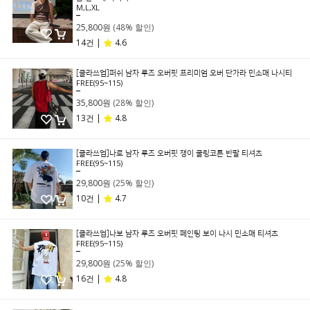
M,L,XL
49,800원
25,800원
(48% 할인)
14건 |
4.6
[클라쓰업]퍼쉬 남자 루즈 오버핏 프리미엄 오버 단가라 민소매 나시티
FREE(95~115)
49,800원
35,800원
(28% 할인)
13건 |
4.8
[클라쓰업]나로 남자 루즈 오버핏 쟁이 쿨링코튼 반팔 티셔츠
FREE(95~115)
39,800원
29,800원
(25% 할인)
10건 |
4.7
[클라쓰업]나보 남자 루즈 오버핏 페인팅 보이 나시 민소매 티셔츠
FREE(95~115)
39,800원
29,800원
(25% 할인)
16건 |
4.8