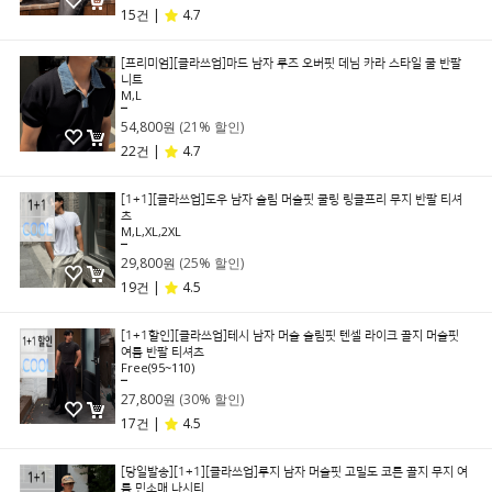
15건 |
4.7
[프리미엄][클라쓰업]마드 남자 루즈 오버핏 데님 카라 스타일 쿨 반팔
니트
M,L
69,800원
54,800원
(21% 할인)
22건 |
4.7
[1+1][클라쓰업]도우 남자 슬림 머슬핏 쿨링 링클프리 무지 반팔 티셔
츠
M,L,XL,2XL
39,800원
29,800원
(25% 할인)
19건 |
4.5
[1+1할인][클라쓰업]테시 남자 머슬 슬림핏 텐셀 라이크 골지 머슬핏
여름 반팔 티셔츠
Free(95~110)
39,800원
27,800원
(30% 할인)
17건 |
4.5
[당일발송][1+1][클라쓰업]루지 남자 머슬핏 고밀도 코튼 골지 무지 여
름 민소매 나시티