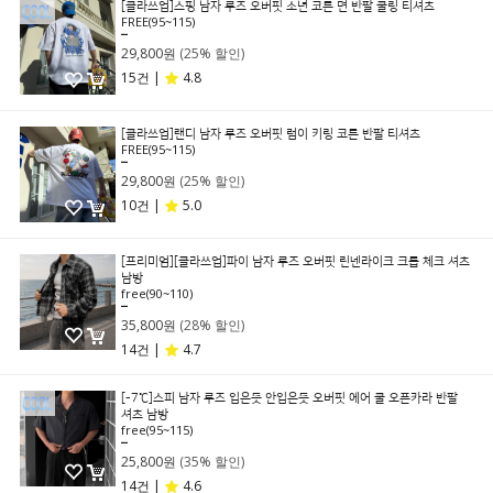
[클라쓰업]스핑 남자 루즈 오버핏 소년 코튼 면 반팔 쿨링 티셔츠
FREE(95~115)
39,800원
29,800원
(25% 할인)
15건 |
4.8
[클라쓰업]랜디 남자 루즈 오버핏 럼이 키링 코튼 반팔 티셔츠
FREE(95~115)
39,800원
29,800원
(25% 할인)
10건 |
5.0
[프리미엄][클라쓰업]파이 남자 루즈 오버핏 린넨라이크 크롭 체크 셔츠
남방
free(90~110)
49,800원
35,800원
(28% 할인)
14건 |
4.7
[-7℃]스피 남자 루즈 입은듯 안입은듯 오버핏 에어 쿨 오픈카라 반팔
셔츠 남방
free(95~115)
39,800원
25,800원
(35% 할인)
14건 |
4.6