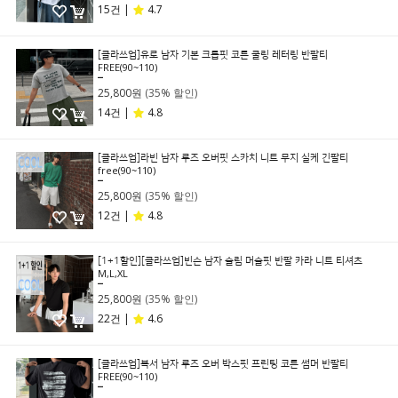
15건 |
4.7
[클라쓰업]유로 남자 기본 크롭핏 코튼 쿨링 레터링 반팔티
FREE(90~110)
39,800원
25,800원
(35% 할인)
14건 |
4.8
[클라쓰업]라빈 남자 루즈 오버핏 스카치 니트 무지 실케 긴팔티
free(90~110)
39,800원
25,800원
(35% 할인)
12건 |
4.8
[1+1할인][클라쓰업]빈슨 남자 슬림 머슬핏 반팔 카라 니트 티셔츠
M,L,XL
39,800원
25,800원
(35% 할인)
22건 |
4.6
[클라쓰업]복서 남자 루즈 오버 박스핏 프린팅 코튼 썸머 반팔티
FREE(90~110)
39,800원