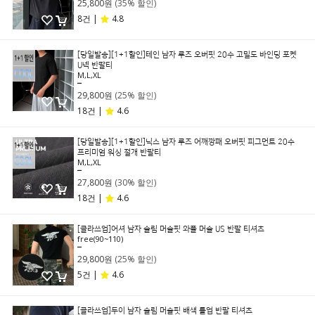
25,800원
(35% 할인)
8건 |
4.8
[당일발송][1+1할인]테인 남자 루즈 오버핏 20수 고밀도 바인딩 포켓
U넥 반팔티
M,L,XL
39,800원
29,800원
(25% 할인)
18건 |
4.6
[당일발송][1+1할인]닉스 남자 루즈 어깨깡패 오버핏 피그먼트 20수
프리미엄 워싱 절개 반팔티
M,L,XL
39,800원
27,800원
(30% 할인)
18건 |
4.6
[클라쓰업]어셔 남자 슬림 머슬핏 와플 머슬 US 반팔 티셔츠
free(90~110)
39,800원
29,800원
(25% 할인)
5건 |
4.6
[클라쓰업]두이 남자 슬림 머슬핏 배색 롤업 반팔 티셔츠