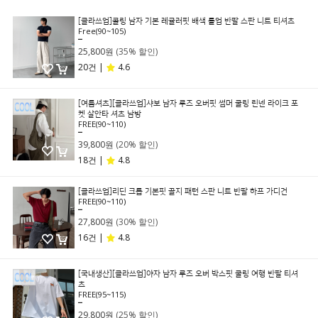
[클라쓰업]콜링 남자 기본 레귤러핏 배색 롤업 반팔 스판 니트 티셔츠
Free(90~105)
39,800원
25,800원
(35% 할인)
20건 |
4.6
[여름셔츠][클라쓰업]샤보 남자 루즈 오버핏 썸머 쿨링 린넨 라이크 포
켓 살안타 셔츠 남방
FREE(90~110)
49,800원
39,800원
(20% 할인)
18건 |
4.8
[클라쓰업]리딘 크롭 기본핏 골지 패턴 스판 니트 반팔 하프 가디건
FREE(90~110)
39,800원
27,800원
(30% 할인)
16건 |
4.8
[국내생산][클라쓰업]야자 남자 루즈 오버 박스핏 쿨링 여행 반팔 티셔
츠
FREE(95~115)
39,800원
29,800원
(25% 할인)