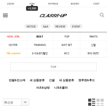
LOGIN
JOIN
MYPAGE
BOARD
CART
+3,000
카테고리
NOTICE
Q&A
REVIEW
EVENT
NEW -20%
BEST
TOP
PANTS
OUTER
TRAINING
SUIT SET
신발
-7도 summer
1+1&코디할인
ACC
BIG SIZE!
TOP
반팔&민소매
새 상품분류
긴팔
새 상품분류
맨투맨&후드
셔츠&남방
니트&폴라