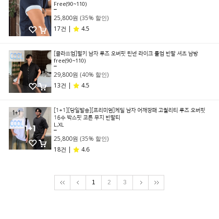
Free(90~110)
39,800원
25,800원
(35% 할인)
17건 |
4.5
[클라쓰업]펄키 남자 루즈 오버핏 린넨 라이크 롤업 반팔 셔츠 남방
free(90~110)
49,800원
29,800원
(40% 할인)
13건 |
4.5
[1+1][당일발송][프리미엄]케딜 남자 어깨깡패 고퀄리티 루즈 오버핏
16수 박스핏 코튼 무지 반팔티
L,XL
39,800원
25,800원
(35% 할인)
18건 |
4.6
1
2
3