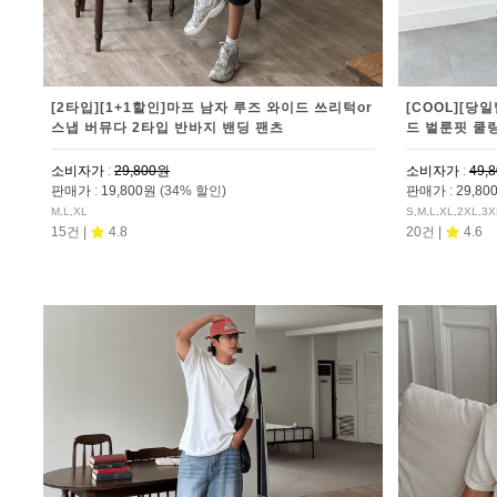
[2타입][1+1할인]마프 남자 루즈 와이드 쓰리턱or
[COOL][당
스냅 버뮤다 2타입 반바지 밴딩 팬츠
드 벌룬핏 쿨
소비자가
:
29,800원
소비자가
:
49,
판매가
:
19,800원
(34% 할인)
판매가
:
29,8
M,L,XL
S,M,L,XL,2XL,3X
15건 |
4.8
20건 |
4.6