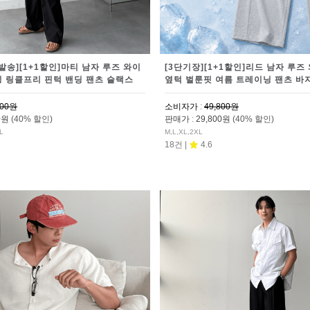
일발송][1+1할인]마티 남자 루즈 와이
[3단기장][1+1할인]리드 남자 루즈
링 링클프리 핀턱 밴딩 팬츠 슬랙스
옆턱 벌룬핏 여름 트레이닝 팬츠 바
800원
소비자가
:
49,800원
00원
(40% 할인)
판매가
:
29,800원
(40% 할인)
L
M,L,XL,2XL
18건 |
4.6