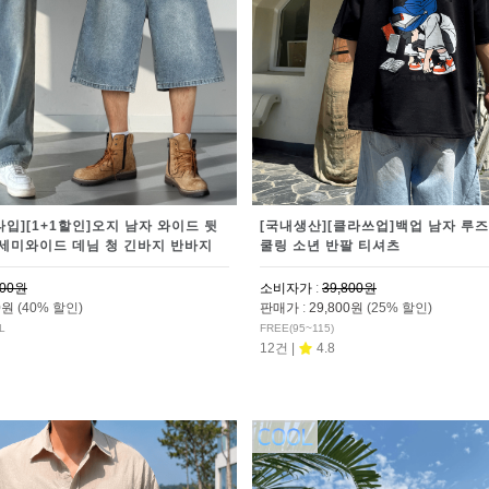
타입][1+1할인]오지 남자 와이드 뒷
[국내생산][클라쓰업]백업 남자 루즈
세미와이드 데님 청 긴바지 반바지
쿨링 소년 반팔 티셔츠
800원
소비자가
:
39,800원
00원
(40% 할인)
판매가
:
29,800원
(25% 할인)
L
FREE(95~115)
12건 |
4.8