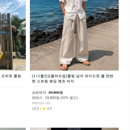
 오버핏 쿨링
[1+1할인][클라쓰업]콜링 남자 와이드핏 쿨 탄탄
한 스트링 밴딩 팬츠 바지
소비자가
:
39,800원
판매가
:
19,800원
(50% 할인)
FREE(28~36)
18건 |
4.6