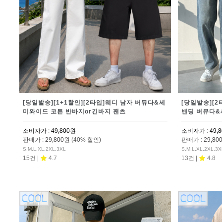
[당일발송][1+1할인][2타입]웨디 남자 버뮤다&세
[당일발송][2
미와이드 코튼 반바지or긴바지 팬츠
밴딩 버뮤다&
소비자가
:
49,800원
소비자가
:
49,
판매가
:
29,800원
(40% 할인)
판매가
:
29,8
S,M,L,XL,2XL,3XL
S,M,L,XL,2XL,3X
15건 |
4.7
13건 |
4.8