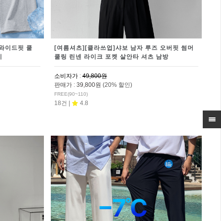
 와이드핏 쿨
[여름셔츠][클라쓰업]샤보 남자 루즈 오버핏 썸머
지
쿨링 린넨 라이크 포켓 살안타 셔츠 남방
소비자가
:
49,800원
판매가
:
39,800원
(20% 할인)
FREE(90~110)
18건 |
4.8