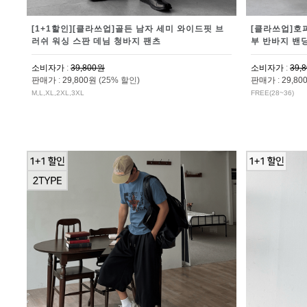
[1+1할인][클라쓰업]골든 남자 세미 와이드핏 브
[클라쓰업]호
러쉬 워싱 스판 데님 청바지 팬츠
부 반바지 밴
소비자가
:
39,800원
소비자가
:
39,
판매가
:
29,800원
(25% 할인)
판매가
:
29,8
M,L,XL,2XL,3XL
FREE(28~36)