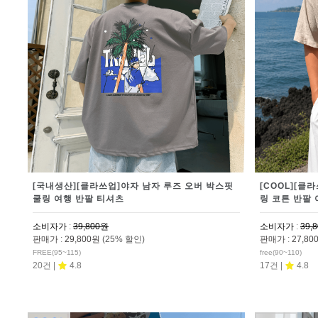
[국내생산][클라쓰업]야자 남자 루즈 오버 박스핏
[COOL][클
쿨링 여행 반팔 티셔츠
링 코튼 반팔
소비자가
:
39,800원
소비자가
:
39,
판매가
:
29,800원
(25% 할인)
판매가
:
27,8
FREE(95~115)
free(90~110)
20건 |
4.8
17건 |
4.8