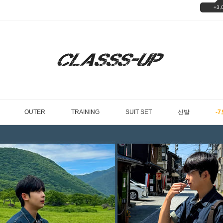
+3,
OUTER
TRAINING
SUIT SET
신발
-7