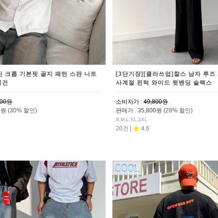
딘 크롭 기본핏 골지 패턴 스판 니트
[3단기장][클라쓰업]찰스 남자 루즈
디건
사계절 핀턱 와이드 뒷밴딩 슬랙스
800원
소비자가
:
49,800원
00원
(30% 할인)
판매가
:
35,800원
(28% 할인)
S,M,L,XL,2XL
20건 |
4.6