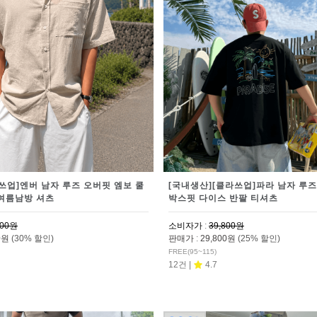
라쓰업]엔버 남자 루즈 오버핏 엠보 쿨
[국내생산][클라쓰업]파라 남자 루즈
 여름남방 셔츠
박스핏 다이스 반팔 티셔츠
800원
소비자가
:
39,800원
00원
(30% 할인)
판매가
:
29,800원
(25% 할인)
FREE(95~115)
12건 |
4.7