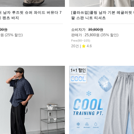
퍼 남자 루즈핏 슈퍼 와이드 버뮤다 7
[클라쓰업]콜링 남자 기본 레귤러핏 
딩 팬츠 바지
팔 스판 니트 티셔츠
800원
소비자가
:
39,800원
00원
(25% 할인)
판매가
:
25,800원
(35% 할인)
Free(90~105)
20건 |
4.6