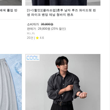
배색 롤업 반
[1+1할인][클라쓰업]혼투 남자 루즈 와이드핏 린
넨 라이크 밴딩 데님 청바지 팬츠
소비자가
:
39,800원
판매가
:
29,800원
(25% 할인)
M,L,XL
20건 |
4.6