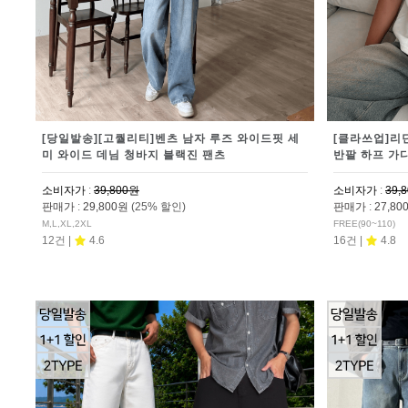
[당일발송][고퀄리티]벤츠 남자 루즈 와이드핏 세
[클라쓰업]리
미 와이드 데님 청바지 블랙진 팬츠
반팔 하프 가
소비자가
:
39,800원
소비자가
:
39,
판매가
:
29,800원
(25% 할인)
판매가
:
27,8
M,L,XL,2XL
FREE(90~110)
12건 |
4.6
16건 |
4.8