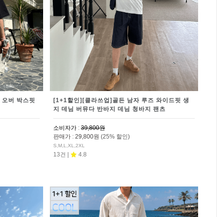
 오버 박스핏
[1+1할인][클라쓰업]골든 남자 루즈 와이드핏 생
지 데님 버뮤다 반바지 데님 청바지 팬츠
소비자가
:
39,800원
판매가
:
29,800원
(25% 할인)
S,M,L,XL,2XL
13건 |
4.8