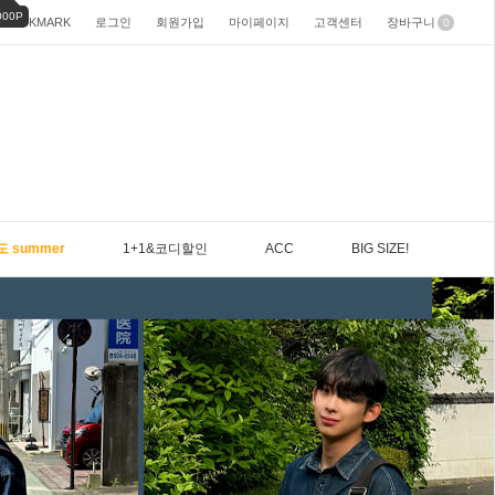
000P
BOOKMARK
로그인
회원가입
마이페이지
고객센터
장바구니
0
도 summer
1+1&코디할인
ACC
BIG SIZE!