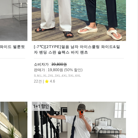
 와이드 벌룬핏
[-7℃][2TYPE]얼음 남자 아이스쿨링 와이드&일
자 밴딩 스판 슬랙스 바지 팬츠
소비자가
:
39,800원
판매가
:
19,800원
(50% 할인)
S,M,L,XL,2XL,3XL,4XL,5XL,6XL
22건 |
4.6