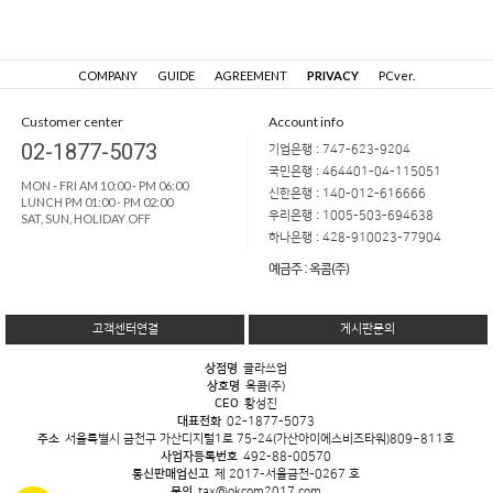
COMPANY
GUIDE
AGREEMENT
PRIVACY
PCver.
Customer center
Account info
02-1877-5073
기업은행 : 747-623-9204
국민은행 : 464401-04-115051
MON - FRI AM 10:00 - PM 06:00
신한은행 : 140-012-616666
LUNCH PM 01:00 - PM 02:00
우리은행 : 1005-503-694638
SAT, SUN, HOLIDAY OFF
하나은행 : 428-910023-77904
예금주 : 옥콤(주)
고객센터연결
게시판문의
상점명
클라쓰업
상호명
옥콤(주)
CEO
황성진
대표전화
02-1877-5073
주소
서울특별시 금천구 가산디지털1로 75-24(가산아이에스비즈타워)809~811호
사업자등록번호
492-88-00570
통신판매업신고
제 2017-서울금천-0267 호
문의
tax@okcom2017.com