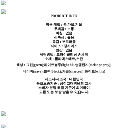
PRODUCT INFO
착용 계절 : 봄,가을,겨울
두께감 : 보통
비침 : 없음
신축성 : 좋음
촉감 : 부드러움
사이즈 : 정사이즈
안감 : 없음
세탁방법 : 드라이클리닝 손세탁
소재 : 폴리에스테르,스판
색상 : 그린(green)
;
라이트블루(light blue);멜란지(melange gray);
네이비(navy);블랙(black);차콜(charcoal);
화이트(white)
제조사/제조국 : 대한민국
품질보증기준 : 공정고래위원회 고시
소비자 분쟁 해결 기준에 의거하여
교환 또는 보상 받을 수 있습니다.