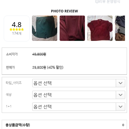
소비자가
49,800원
(
40
% 할인)
판매가
29,800원
타입_사이즈
색상
1+1
총상품금액(수량)
0