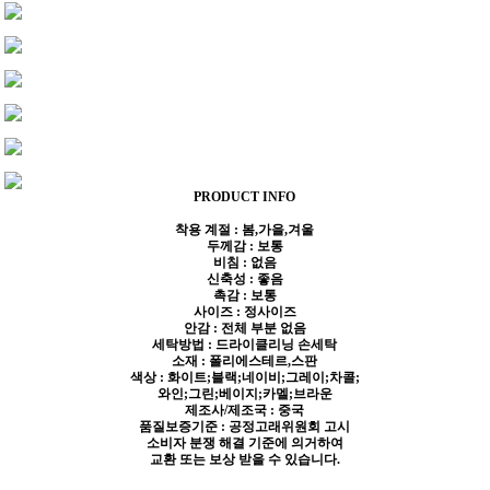
PRODUCT INFO
착용 계절 : 봄,가을,겨울
두께감 : 보통
비침 : 없음
신축성 : 좋음
촉감 : 보통
사이즈 : 정사이즈
안감 : 전체 부분 없음
세탁방법 : 드라이클리닝 손세탁
소재 : 폴리에스테르,스판
색상 : 화이트;블랙;네이비;그레이;차콜;
와인;그린;베이지;카멜;브라운
제조사/제조국 : 중국
품질보증기준 : 공정고래위원회 고시
소비자 분쟁 해결 기준에 의거하여
교환 또는 보상 받을 수 있습니다.