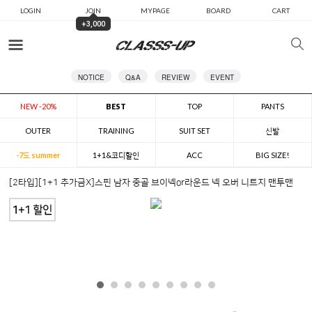
LOGIN
JOIN
MYPAGE
BOARD
CART
+3,000
카테고리
NOTICE
Q&A
REVIEW
EVENT
NEW -20%
BEST
TOP
PANTS
OUTER
TRAINING
SUIT SET
신발
-7도 summer
1+1&코디할인
ACC
BIG SIZE!
[2타입][1+1 추가금X]스핀 남자 중골 브이넥or라운드 넥 오버 니트지 맨투맨