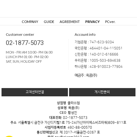
COMPANY
GUIDE
AGREEMENT
PRIVACY
PCver.
Customer center
Account info
02-1877-5073
기업은행 : 747-623-9204
국민은행 : 464401-04-115051
MON - FRI AM 10:00 - PM 06:00
신한은행 : 140-012-616666
LUNCH PM 01:00 - PM 02:00
우리은행 : 1005-503-694638
SAT, SUN, HOLIDAY OFF
하나은행 : 428-910023-77904
예금주 : 옥콤(주)
고객센터연결
게시판문의
상점명
클라쓰업
상호명
옥콤(주)
CEO
황성진
대표전화
02-1877-5073
주소
서울특별시 금천구 가산디지털1로 75-24(가산아이에스비즈타워)809~811호
사업자등록번호
492-88-00570
통신판매업신고
제 2017-서울금천-0267 호