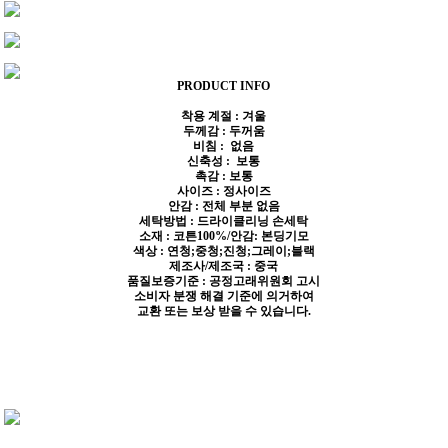
PRODUCT INFO
착용 계절 : 겨울
두께감 : 두꺼움
비침 : 없음
신축성 : 보통
촉감 : 보통
사이즈 : 정사이즈
안감 : 전체 부분 없음
세탁방법 : 드라이클리닝 손세탁
소재 : 코튼100%/안감: 본딩기모
색상 : 연청;중청;진청;그레이;블랙
제조사/제조국 : 중국
품질보증기준 : 공정고래위원회 고시
소비자 분쟁 해결 기준에 의거하여
교환 또는 보상 받을 수 있습니다.