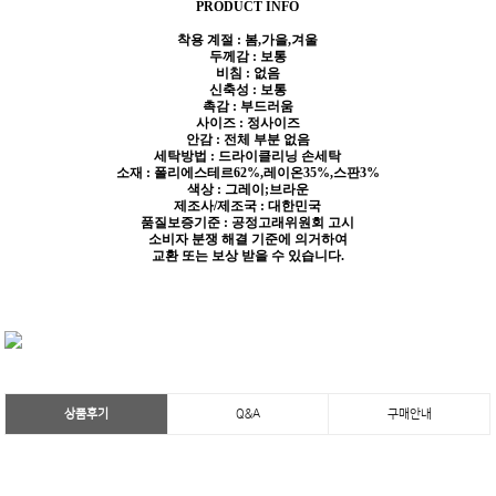
PRODUCT INFO
착용 계절 : 봄,가을,겨울
두께감 : 보통
비침 : 없음
신축성 : 보통
촉감 : 부드러움
사이즈 : 정사이즈
안감 : 전체 부분 없음
세탁방법 : 드라이클리닝 손세탁
소재 : 폴리에스테르62%,레이온35%,스판3%
색상 : 그레이;브라운
제조사/제조국 : 대한민국
품질보증기준 : 공정고래위원회 고시
소비자 분쟁 해결 기준에 의거하여
교환 또는 보상 받을 수 있습니다.
상품후기
Q&A
구매안내