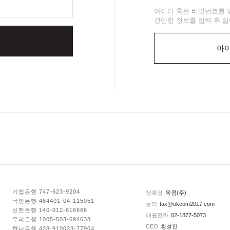
아이디 혹은 비밀번호를 
간단한 정보를 입력 후 잃
아이
기업은행 747-623-9204
상호명
옥콤(주)
국민은행 464401-04-115051
문의
tax@okcom2017.com
신한은행 140-012-616666
대표전화
02-1877-5073
우리은행 1005-503-694638
CEO
황성진
하나은행 428-910023-77904