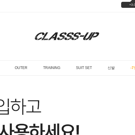
+3,
OUTER
TRAINING
SUIT SET
신발
-7