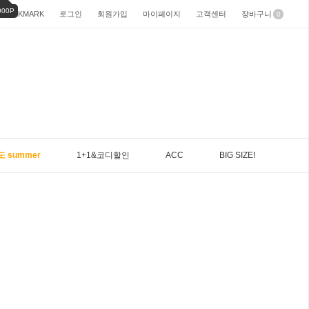
000P
BOOKMARK
로그인
회원가입
마이페이지
고객센터
장바구니
0
도 summer
1+1&코디할인
ACC
BIG SIZE!