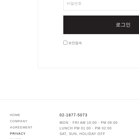
비밀번호
로그인
보안접속
02-1877-5073
HOME
COMPANY
MON - FRI AM 10:00 - PM 06:00
AGREEMENT
LUNCH PM 01:00 - PM 02:00
PRIVACY
SAT, SUN, HOLIDAY OFF