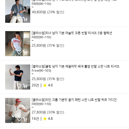
FREE(90~110)
69,800원
49,800원
(29% 할인)
[클라쓰업]리너 남자 기본 머슬핏 코튼 반팔 티셔츠 5종 컬렉션
FREE(90~110)
39,800원
25,800원
(35% 할인)
[클라쓰업]콜링 남자 기본 레귤러핏 배색 롤업 반팔 스판 니트 티셔츠
Free(90~105)
39,800원
25,800원
(35% 할인)
20건 |
4.6
[클라쓰업]리딘 크롭 기본핏 골지 패턴 스판 니트 반팔 하프 가디건
FREE(90~110)
39,800원
27,800원
(30% 할인)
16건 |
4.8