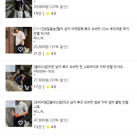
49,800원
39,800원
(20% 할인)
19건 |
4.8
[1+1][당일발송]탈리 남자 어깨깡패 루즈 오버핏 20수 부드러운 무지
반팔 티셔츠
M,L,XL
39,800원
25,800원
(35% 할인)
21건 |
4.6
[클라쓰업]리핀 남자 루즈 오버핏 핀 스트라이프 카라 반팔 티셔츠
FREE(90~105)
39,800원
27,800원
(30% 할인)
17건 |
4.8
[프리미엄][클라쓰업]리즈 남자 루즈 오버핏 엠보 카라 썸머 쿨링 반팔
니트
M,L,XL
59,800원
47,800원
(20% 할인)
13건 |
4.8