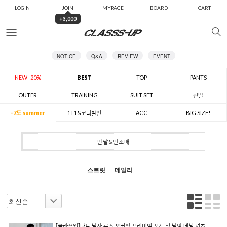
LOGIN
JOIN
MYPAGE
BOARD
CART
+3,000
카테고리
NOTICE
Q&A
REVIEW
EVENT
NEW -20%
BEST
TOP
PANTS
OUTER
TRAINING
SUIT SET
신발
-7도 summer
1+1&코디할인
ACC
BIG SIZE!
반팔&민소매
스트릿
데일리
[클라쓰업]다트 남자 루즈 오버핏 프리미엄 포켓 청 남방 데님 셔츠