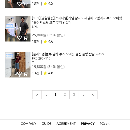
13건 |
4.5
[1+1][당일발송][프리미엄]케딜 남자 어깨깡패 고퀄리티 루즈 오버핏
16수 박스핏 코튼 무지 반팔티
L,XL
39,800원
25,800원
(35% 할인)
18건 |
4.6
[클라쓰업]볼루 남자 루즈 오버핏 클린 쿨링 반팔 티셔츠
FREE(90~110)
29,800원
19,800원
(34% 할인)
13건 |
4.8
1
2
3
COMPANY
GUIDE
AGREEMENT
PRIVACY
PCver.