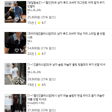
[당일발송][1+1할인]타유 남자 루즈 오버핏 피그먼트 어깨 절개 무지
반팔티
M,L,XL,2XL
39,800원
25,800원
(35% 할인)
15건 |
4.7
[프리미엄][클라쓰업]마드 남자 루즈 오버핏 데님 카라 스타일 쿨 반팔
니트
M,L
69,800원
54,800원
(21% 할인)
22건 |
4.7
[1+1][클라쓰업]도우 남자 슬림 머슬핏 쿨링 링클프리 무지 반팔 티셔
츠
M,L,XL,2XL
39,800원
29,800원
(25% 할인)
19건 |
4.5
[1+1할인][클라쓰업]테시 남자 머슬 슬림핏 텐셀 라이크 골지 머슬핏
여름 반팔 티셔츠
Free(95~110)
39,800원
27,800원
(30% 할인)