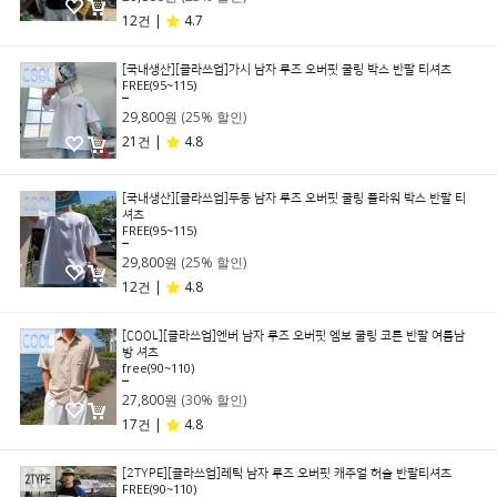
12건 |
4.7
[국내생산][클라쓰업]가시 남자 루즈 오버핏 쿨링 박스 반팔 티셔츠
FREE(95~115)
39,800원
29,800원
(25% 할인)
21건 |
4.8
[국내생산][클라쓰업]두둥 남자 루즈 오버핏 쿨링 플라워 박스 반팔 티
셔츠
FREE(95~115)
39,800원
29,800원
(25% 할인)
12건 |
4.8
[COOL][클라쓰업]엔버 남자 루즈 오버핏 엠보 쿨링 코튼 반팔 여름남
방 셔츠
free(90~110)
39,800원
27,800원
(30% 할인)
17건 |
4.8
[2TYPE][클라쓰업]레틱 남자 루즈 오버핏 캐주얼 허슬 반팔티셔츠
FREE(90~110)