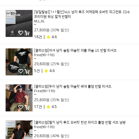
[당일발송][1+1할인]닉스 남자 루즈 어깨깡패 오버핏 피그먼트 20수
프리미엄 워싱 절개 반팔티
M,L,XL
39,800원
27,800원
(30% 할인)
18건 |
4.6
[클라쓰업]어셔 남자 슬림 머슬핏 와플 머슬 US 반팔 티셔츠
free(90~110)
39,800원
29,800원
(25% 할인)
5건 |
4.6
[클라쓰업]두이 남자 슬림 머슬핏 배색 롤업 반팔 티셔츠
Free(90~110)
39,800원
25,800원
(35% 할인)
17건 |
4.5
[클라쓰업]펄키 남자 루즈 오버핏 린넨 라이크 롤업 반팔 셔츠 남방
free(90~110)
49,800원
29,800원
(40% 할인)