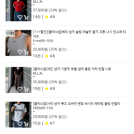
M,L,XL
49,800원
37,800원
(24% 할인)
14건 |
4.8
[1+1할인][클라쓰업]베리 남자 슬림 머슬핏 골지 코튼 나시 민소매 티
셔츠
Free(90~105)
39,800원
25,800원
(35% 할인)
13건 |
4.8
[클라쓰업]세인 남자 기본핏 부클 썸머 쿨링 카라 반팔 니트
M,L,XL
49,800원
35,800원
(28% 할인)
19건 |
4.8
[클라쓰업]사티 남자 루즈 오버핏 벤트 바시티 레터링 쿨링 반팔티
FREE(90~110)
39,800원
29,800원
(25% 할인)
15건 |
4.7