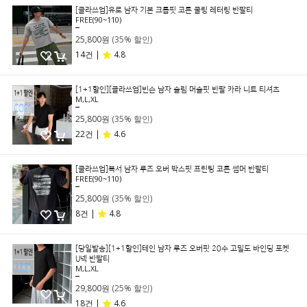
[클라쓰업]유로 남자 기본 크롭핏 코튼 쿨링 레터링 반팔티
FREE(90~110)
39,800원
25,800원
(35% 할인)
14건 |
4.8
[1+1할인][클라쓰업]빈슨 남자 슬림 머슬핏 반팔 카라 니트 티셔츠
M,L,XL
39,800원
25,800원
(35% 할인)
22건 |
4.6
[클라쓰업]복서 남자 루즈 오버 박스핏 프린팅 코튼 썸머 반팔티
FREE(90~110)
39,800원
25,800원
(35% 할인)
8건 |
4.8
[당일발송][1+1할인]테인 남자 루즈 오버핏 20수 고밀도 바인딩 포켓
U넥 반팔티
M,L,XL
39,800원
29,800원
(25% 할인)
18건 |
4.6