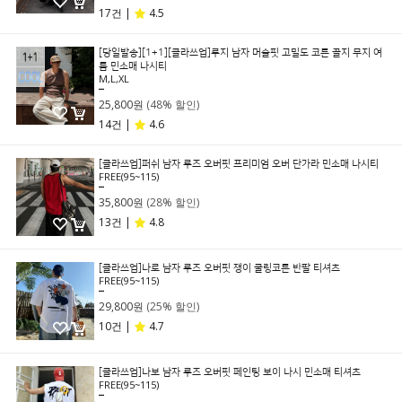
17건 |
4.5
[당일발송][1+1][클라쓰업]루지 남자 머슬핏 고밀도 코튼 골지 무지 여
름 민소매 나시티
M,L,XL
49,800원
25,800원
(48% 할인)
14건 |
4.6
[클라쓰업]퍼쉬 남자 루즈 오버핏 프리미엄 오버 단가라 민소매 나시티
FREE(95~115)
49,800원
35,800원
(28% 할인)
13건 |
4.8
[클라쓰업]나로 남자 루즈 오버핏 쟁이 쿨링코튼 반팔 티셔츠
FREE(95~115)
39,800원
29,800원
(25% 할인)
10건 |
4.7
[클라쓰업]나보 남자 루즈 오버핏 페인팅 보이 나시 민소매 티셔츠
FREE(95~115)
39,800원