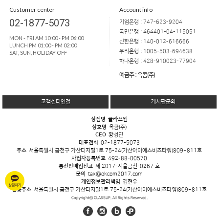
Customer center
Account info
02-1877-5073
기업은행 : 747-623-9204
국민은행 : 464401-04-115051
MON - FRI AM 10:00 - PM 06:00
신한은행 : 140-012-616666
LUNCH PM 01:00 - PM 02:00
우리은행 : 1005-503-694638
SAT, SUN, HOLIDAY OFF
하나은행 : 428-910023-77904
예금주 : 옥콤(주)
고객센터연결
게시판문의
상점명
클라쓰업
상호명
옥콤(주)
CEO
황성진
대표전화
02-1877-5073
주소
서울특별시 금천구 가산디지털1로 75-24(가산아이에스비즈타워)809~811호
사업자등록번호
492-88-00570
통신판매업신고
제 2017-서울금천-0267 호
문의
tax@okcom2017.com
개인정보관리책임
김현우
반송주소
서울특별시 금천구 가산디지털1로 75-24(가산아이에스비즈타워)809~811호
Copyrightⓒ CLASSUP. All Rights Reserved.