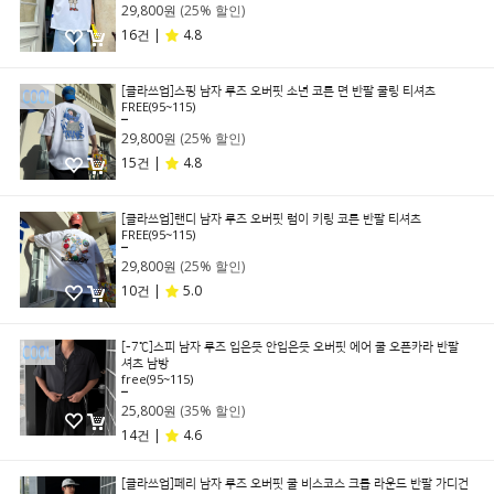
29,800원
(25% 할인)
16건 |
4.8
[클라쓰업]스핑 남자 루즈 오버핏 소년 코튼 면 반팔 쿨링 티셔츠
FREE(95~115)
39,800원
29,800원
(25% 할인)
15건 |
4.8
[클라쓰업]랜디 남자 루즈 오버핏 럼이 키링 코튼 반팔 티셔츠
FREE(95~115)
39,800원
29,800원
(25% 할인)
10건 |
5.0
[-7℃]스피 남자 루즈 입은듯 안입은듯 오버핏 에어 쿨 오픈카라 반팔
셔츠 남방
free(95~115)
39,800원
25,800원
(35% 할인)
14건 |
4.6
[클라쓰업]페리 남자 루즈 오버핏 쿨 비스코스 크롭 라운드 반팔 가디건