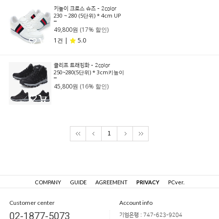
키높이 크로스 슈즈 - 2color
230 ~ 280 (5단위) * 4cm UP
59,800원
49,800원
(17% 할인)
1건 |
5.0
클리프 트래킹화 - 2color
250~280(5단위) * 3cm키높이
54,800원
45,800원
(16% 할인)
1
COMPANY
GUIDE
AGREEMENT
PRIVACY
PCver.
Customer center
Account info
02-1877-5073
기업은행 : 747-623-9204