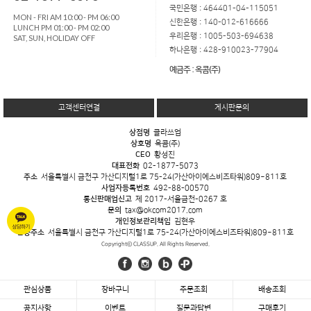
국민은행 : 464401-04-115051
MON - FRI AM 10:00 - PM 06:00
신한은행 : 140-012-616666
LUNCH PM 01:00 - PM 02:00
우리은행 : 1005-503-694638
SAT, SUN, HOLIDAY OFF
하나은행 : 428-910023-77904
예금주 : 옥콤(주)
고객센터연결
게시판문의
상점명
클라쓰업
상호명
옥콤(주)
CEO
황성진
대표전화
02-1877-5073
주소
서울특별시 금천구 가산디지털1로 75-24(가산아이에스비즈타워)809~811호
사업자등록번호
492-88-00570
통신판매업신고
제 2017-서울금천-0267 호
문의
tax@okcom2017.com
개인정보관리책임
김현우
반송주소
서울특별시 금천구 가산디지털1로 75-24(가산아이에스비즈타워)809~811호
Copyrightⓒ CLASSUP. All Rights Reserved.
관심상품
장바구니
주문조회
배송조회
공지사항
이벤트
질문과답변
구매후기