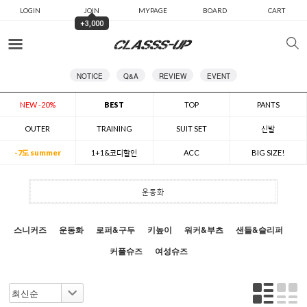
LOGIN
JOIN
MYPAGE
BOARD
CART
+3,000
카테고리
NOTICE
Q&A
REVIEW
EVENT
NEW -20%
BEST
TOP
PANTS
OUTER
TRAINING
SUIT SET
신발
-7도 summer
1+1&코디할인
ACC
BIG SIZE!
운동화
스니커즈
운동화
로퍼&구두
키높이
워커&부츠
샌들&슬리퍼
커플슈즈
여성슈즈