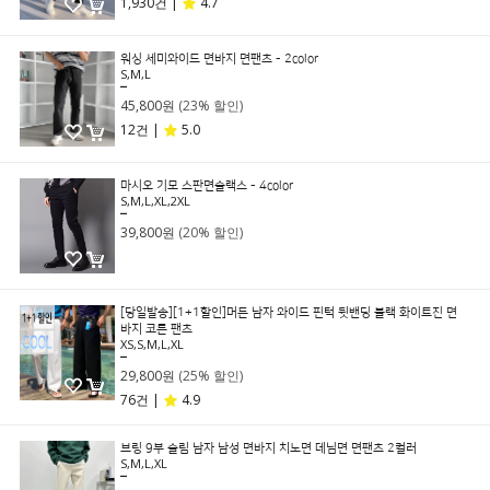
1,930건 |
4.7
워싱 세미와이드 면바지 면팬츠 - 2color
S,M,L
59,800원
45,800원
(23% 할인)
12건 |
5.0
마시오 기모 스판면슬랙스 - 4color
S,M,L,XL,2XL
49,800원
39,800원
(20% 할인)
[당일발송][1+1할인]머든 남자 와이드 핀턱 뒷밴딩 블랙 화이트진 면
바지 코튼 팬츠
XS,S,M,L,XL
39,800원
29,800원
(25% 할인)
76건 |
4.9
브링 9부 슬림 남자 남성 면바지 치노면 데님면 면팬츠 2컬러
S,M,L,XL
49,800원