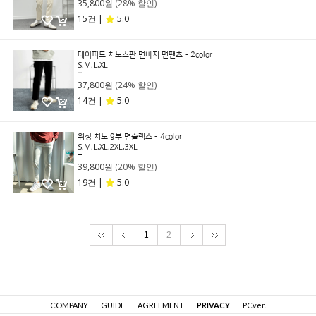
35,800원
(28% 할인)
15건 |
5.0
테이퍼드 치노스판 면바지 면팬츠 - 2color
S,M,L,XL
49,800원
37,800원
(24% 할인)
14건 |
5.0
워싱 치노 9부 면슬랙스 - 4color
S,M,L,XL,2XL,3XL
49,800원
39,800원
(20% 할인)
19건 |
5.0
1
2
COMPANY
GUIDE
AGREEMENT
PRIVACY
PCver.