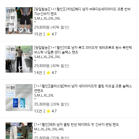
[당일발송][1+1할인][2타입]웨디 남자 버뮤다&세미와이드 코튼 반바
지or긴바지 팬츠
S,M,L,XL,2XL,3XL
49,800원
29,800원
(40% 할인)
15건 |
4.7
[당일발송][1+1할인]이트 남자 루즈 와이드핏 워터프루프 방수 투핀턱
바스락 나일론 댄디 슬랙스 팬츠
S,M,L,XL,2XL,3XL
49,800원
29,800원
(40% 할인)
14건 |
4.7
[1+1할인][클라쓰업]하비 남자 세미와이드핏 쿨링 리오셀 코튼 슬랙스
면팬츠
S,M,L,XL,2XL
49,800원
35,800원
(28% 할인)
12건 |
4.7
[1+1할인]테퍼 남자 쿨링 린넨 테이퍼드 핏 긴바지 밴딩 팬츠
M,L,XL,2XL,3XL,4XL
39,800원
25,800원
(35% 할인)