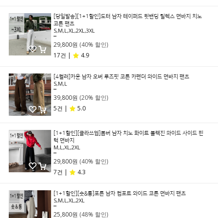
[당일발송][1+1할인]도터 남자 테이퍼드 뒷밴딩 릴렉스 면바지 치노
코튼 팬츠
S,M,L,XL,2XL,3XL
49,800원
29,800원
(40% 할인)
17건 |
4.9
[4컬러]카운 남자 오버 루즈핏 코튼 카펜더 와이드 면바지 팬츠
S,M,L
49,800원
39,800원
(20% 할인)
5건 |
5.0
[1+1할인][클라쓰업]봄버 남자 치노 화이트 블랙진 와이드 사이드 핀
턱 면바지
M,L,XL,2XL
49,800원
29,800원
(40% 할인)
7건 |
4.3
[1+1할인][숏&롱]포튼 남자 컴포트 와이드 코튼 면바지 팬츠
S,M,L,XL,2XL
49,800원
25,800원
(48% 할인)