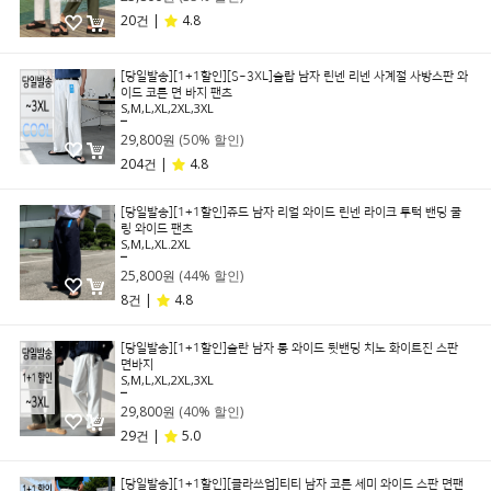
20건 |
4.8
[당일발송][1+1할인][S~3XL]슬랍 남자 린넨 리넨 사계절 사방스판 와
이드 코튼 면 바지 팬츠
S,M,L,XL,2XL,3XL
59,800원
29,800원
(50% 할인)
204건 |
4.8
[당일발송][1+1할인]쥬드 남자 리얼 와이드 린넨 라이크 투턱 밴딩 쿨
링 와이드 팬츠
S,M,L,XL.2XL
45,800원
25,800원
(44% 할인)
8건 |
4.8
[당일발송][1+1할인]슬란 남자 롱 와이드 뒷밴딩 치노 화이트진 스판
면바지
S,M,L,XL,2XL,3XL
49,800원
29,800원
(40% 할인)
29건 |
5.0
[당일발송][1+1할인][클라쓰업]티티 남자 코튼 세미 와이드 스판 면팬