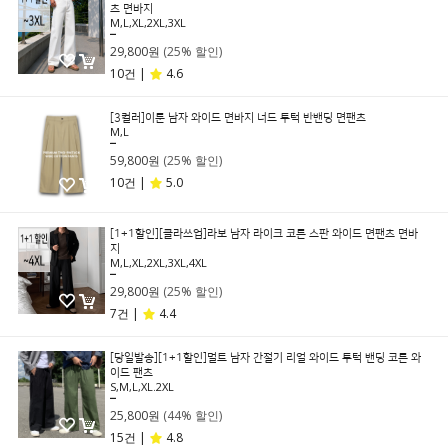
츠 면바지
M,L,XL,2XL,3XL
39,800원
29,800원
(25% 할인)
10건 |
4.6
[3컬러]이툰 남자 와이드 면바지 너드 투턱 반밴딩 면팬츠
M,L
79,800원
59,800원
(25% 할인)
10건 |
5.0
[1+1할인][클라쓰업]라보 남자 라이크 코튼 스판 와이드 면팬츠 면바
지
M,L,XL,2XL,3XL,4XL
39,800원
29,800원
(25% 할인)
7건 |
4.4
[당일발송][1+1할인]멀트 남자 간절기 리얼 와이드 투턱 밴딩 코튼 와
이드 팬츠
S,M,L,XL.2XL
45,800원
25,800원
(44% 할인)
15건 |
4.8