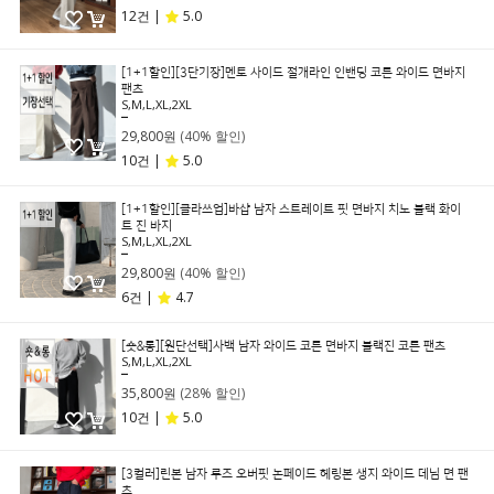
12건 |
5.0
[1+1할인][3단기장]멘토 사이드 절개라인 인밴딩 코튼 와이드 면바지
팬츠
S,M,L,XL,2XL
49,800원
29,800원
(40% 할인)
10건 |
5.0
[1+1할인][클라쓰업]바샵 남자 스트레이트 핏 면바지 치노 블랙 화이
트 진 바지
S,M,L,XL,2XL
49,800원
29,800원
(40% 할인)
6건 |
4.7
[숏&롱][원단선택]사백 남자 와이드 코튼 면바지 블랙진 코튼 팬츠
S,M,L,XL,2XL
49,800원
35,800원
(28% 할인)
10건 |
5.0
[3컬러]린본 남자 루즈 오버핏 논페이드 헤링본 생지 와이드 데님 면 팬
츠