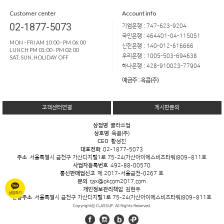
Customer center
Account info
02-1877-5073
기업은행 : 747-623-9204
국민은행 : 464401-04-115051
MON - FRI AM 10:00 - PM 06:00
신한은행 : 140-012-616666
LUNCH PM 01:00 - PM 02:00
우리은행 : 1005-503-694638
SAT, SUN, HOLIDAY OFF
하나은행 : 428-910023-77904
예금주 : 옥콤(주)
고객센터연결
게시판문의
상점명
클라쓰업
상호명
옥콤(주)
CEO
황성진
대표전화
02-1877-5073
주소
서울특별시 금천구 가산디지털1로 75-24(가산아이에스비즈타워)809~811호
사업자등록번호
492-88-00570
통신판매업신고
제 2017-서울금천-0267 호
문의
tax@okcom2017.com
개인정보관리책임
김현우
반송주소
서울특별시 금천구 가산디지털1로 75-24(가산아이에스비즈타워)809~811호
Copyrightⓒ CLASSUP. All Rights Reserved.