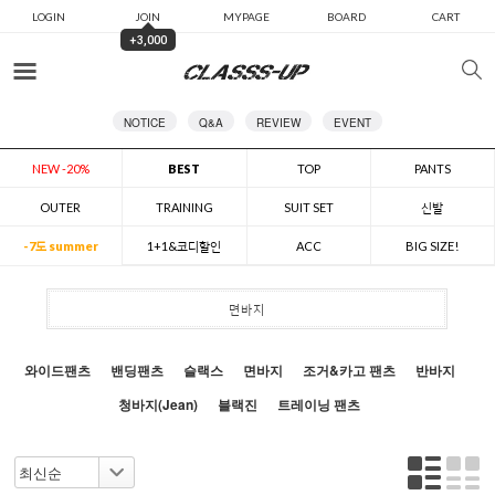
LOGIN
JOIN
MYPAGE
BOARD
CART
+3,000
카테고리
NOTICE
Q&A
REVIEW
EVENT
NEW -20%
BEST
TOP
PANTS
OUTER
TRAINING
SUIT SET
신발
-7도 summer
1+1&코디할인
ACC
BIG SIZE!
면바지
와이드팬츠
밴딩팬츠
슬랙스
면바지
조거&카고 팬츠
반바지
청바지(Jean)
블랙진
트레이닝 팬츠