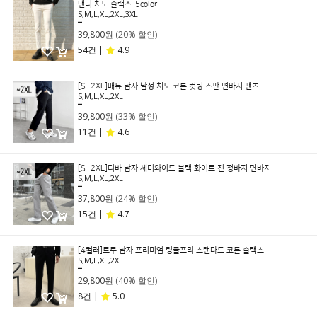
댄디 치노 슬랙스-5color
S,M,L,XL,2XL,3XL
49,800원
39,800원
(20% 할인)
54건 |
4.9
[S~2XL]매뉴 남자 남성 치노 코튼 컷팅 스판 면바지 팬츠
S,M,L,XL,2XL
59,800원
39,800원
(33% 할인)
11건 |
4.6
[S~2XL]디바 남자 세미와이드 블랙 화이트 진 청바지 면바지
S,M,L,XL,2XL
49,800원
37,800원
(24% 할인)
15건 |
4.7
[4컬러]트루 남자 프리미엄 링클프리 스탠다드 코튼 슬랙스
S,M,L,XL,2XL
49,800원
29,800원
(40% 할인)
8건 |
5.0