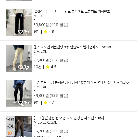
[2컬러]리파 남자 리파인드 롱와이드 코튼치노 워싱팬츠
M,L,XL
59,800원
35,800원
(40% 할인)
9건 |
4.9
웬츠 치노면 히든밴딩 9부 면슬랙스 남자면바지 - 6color
S,M,L,XL
59,800원
47,800원
(20% 할인)
10건 |
4.6
코엘 치노 데님 블랙진 남자 남성 10부 와이드 면바지 청바지 - 2color
S,M,L,XL
59,800원
39,800원
(33% 할인)
9건 |
4.7
[1+1할인]텐션 남자 면 치노 밴딩 슬랙스 팬츠 바지
M,L,XL,2XL,3XL
49,800원
35,800원
(28% 할인)