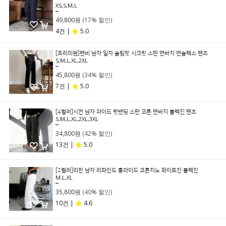
XS,S,M,L
59,800원
49,800원
(17% 할인)
4건 |
5.0
[프리미엄]랜비 남자 일자 슬림핏 시크릿 스판 면바지 면슬랙스 팬츠
S,M,L,XL,2XL
69,800원
45,800원
(34% 할인)
7건 |
5.0
[4컬러]시컨 남자 와이드 뒷밴딩 스판 코튼 면바지 블랙진 팬츠
S,M,L,XL,2XL,3XL
59,800원
34,800원
(42% 할인)
13건 |
5.0
[2컬러]리핀 남자 리파인드 롱와이드 코튼치노 화이트진 블랙진
M,L,XL
59,800원
35,800원
(40% 할인)
10건 |
4.6