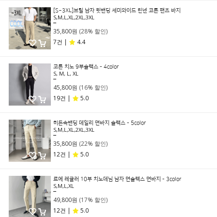
[S~3XL]브릴 남자 뒷밴딩 세미와이드 린넨 코튼 팬츠 바지
S,M,L,XL,2XL,3XL
49,800원
35,800원
(28% 할인)
7건 |
4.4
코튼 치노 9부슬랙스 - 4color
S, M, L, XL
54,800원
45,800원
(16% 할인)
19건 |
5.0
히든속밴딩 데일리 면바지 슬랙스 - 5color
S,M,L,XL,2XL,3XL
45,800원
35,800원
(22% 할인)
12건 |
5.0
르에 레귤러 10부 치노데님 남자 면슬랙스 면바지 - 3color
S,M,L,XL
59,800원
49,800원
(17% 할인)
12건 |
5.0