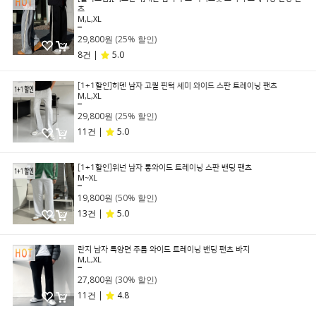
츠
M,L,XL
39,800원
29,800원
(25% 할인)
8건 |
5.0
[1+1할인]히덴 남자 고퀄 핀턱 세미 와이드 스판 트레이닝 팬츠
M,L,XL
39,800원
29,800원
(25% 할인)
11건 |
5.0
[1+1할인]위넌 남자 롱와이드 트레이닝 스판 밴딩 팬츠
M~XL
39,800원
19,800원
(50% 할인)
13건 |
5.0
란지 남자 특양면 주름 와이드 트레이닝 밴딩 팬츠 바지
M,L,XL
39,800원
27,800원
(30% 할인)
11건 |
4.8