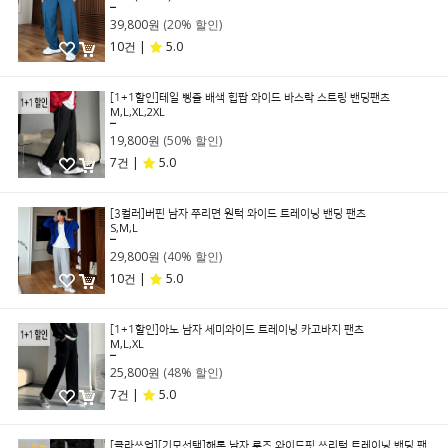
49,800원
39,800원
(20% 할인)
10건 |
5.0
[1+1할인]테일 삥줄 배색 힙팝 와이드 바스락 스트링 밴딩팬츠
M,L,XL,2XL
39,800원
19,800원
(50% 할인)
7건 |
5.0
[3컬러]버핀 남자 쭈리면 원턱 와이드 트레이닝 밴딩 팬츠
S,M,L
49,800원
29,800원
(40% 할인)
10건 |
5.0
[1+1할인]아노 남자 세미와이드 트레이닝 카고바지 팬츠
M,L,XL
49,800원
25,800원
(48% 할인)
7건 |
5.0
[클라쓰업][기모선택]해론 남자 루즈 와이드핏 쓰리턱 트레이닝 밴딩 팬