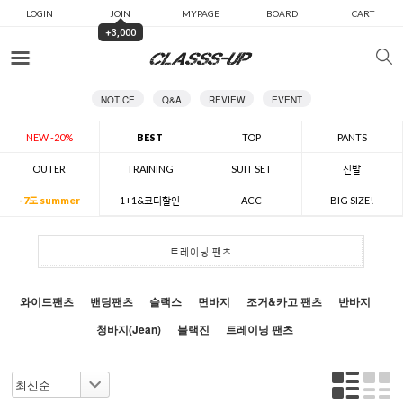
LOGIN
JOIN
MYPAGE
BOARD
CART
+3,000
카테고리
NOTICE
Q&A
REVIEW
EVENT
NEW -20%
BEST
TOP
PANTS
OUTER
TRAINING
SUIT SET
신발
-7도 summer
1+1&코디할인
ACC
BIG SIZE!
트레이닝 팬츠
와이드팬츠
밴딩팬츠
슬랙스
면바지
조거&카고 팬츠
반바지
청바지(Jean)
블랙진
트레이닝 팬츠