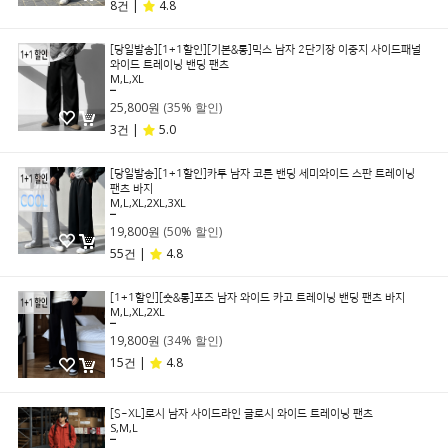
8건 |
4.8
[당일발송][1+1할인][기본&롱]믹스 남자 2단기장 이중지 사이드패널
와이드 트레이닝 밴딩 팬츠
M,L,XL
39,800원
25,800원
(35% 할인)
3건 |
5.0
[당일발송][1+1할인]카투 남자 코튼 밴딩 세미와이드 스판 트레이닝
팬츠 바지
M,L,XL,2XL,3XL
39,800원
19,800원
(50% 할인)
55건 |
4.8
[1+1할인][숏&롱]포즈 남자 와이드 카고 트레이닝 밴딩 팬츠 바지
M,L,XL,2XL
29,800원
19,800원
(34% 할인)
15건 |
4.8
[S~XL]로시 남자 사이드라인 글로시 와이드 트레이닝 팬츠
S,M,L
49,800원