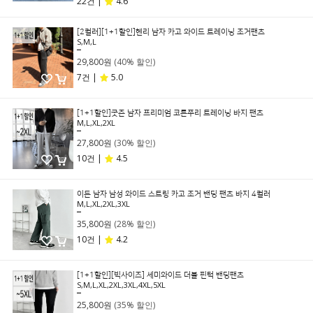
22건 |
4.6
[2컬러][1+1할인]헨리 남자 카고 와이드 트레이닝 조거팬츠
S,M,L
49,800원
29,800원
(40% 할인)
7건 |
5.0
[1+1할인]굿즌 남자 프리미엄 코튼쭈리 트레이닝 바지 팬츠
M,L,XL,2XL
39,800원
27,800원
(30% 할인)
10건 |
4.5
이든 남자 남성 와이드 스트링 카고 조거 밴딩 팬츠 바지 4컬러
M,L,XL,2XL,3XL
49,800원
35,800원
(28% 할인)
10건 |
4.2
[1+1할인][빅사이즈] 세미와이드 더블 핀턱 밴딩팬츠
S,M,L,XL,2XL,3XL,4XL,5XL
39,800원
25,800원
(35% 할인)