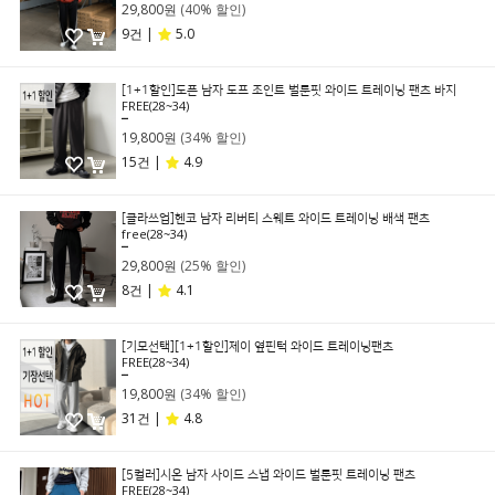
29,800원
(40% 할인)
9건 |
5.0
[1+1할인]도픈 남자 도프 조인트 벌룬핏 와이드 트레이닝 팬츠 바지
FREE(28~34)
29,800원
19,800원
(34% 할인)
15건 |
4.9
[클라쓰업]헨코 남자 리버티 스웨트 와이드 트레이닝 배색 팬츠
free(28~34)
39,800원
29,800원
(25% 할인)
8건 |
4.1
[기모선택][1+1할인]제이 옆핀턱 와이드 트레이닝팬츠
FREE(28~34)
29,800원
19,800원
(34% 할인)
31건 |
4.8
[5컬러]시온 남자 사이드 스냅 와이드 벌룬핏 트레이닝 팬츠
FREE(28~34)