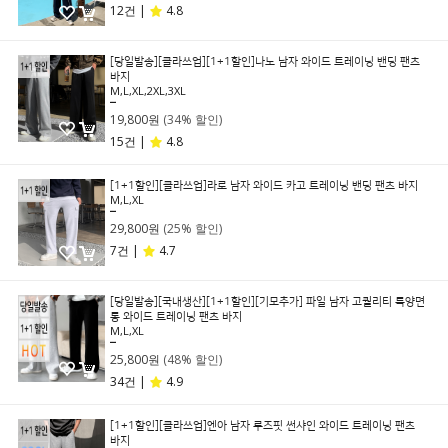
12건 |
4.8
[당일발송][클라쓰업][1+1할인]나노 남자 와이드 트레이닝 밴딩 팬츠
바지
M,L,XL,2XL,3XL
29,800원
19,800원
(34% 할인)
15건 |
4.8
[1+1할인][클라쓰업]라로 남자 와이드 카고 트레이닝 밴딩 팬츠 바지
M,L,XL
39,800원
29,800원
(25% 할인)
7건 |
4.7
[당일발송][국내생산][1+1할인][기모추가] 파일 남자 고퀄리티 특양면
롱 와이드 트레이닝 팬츠 바지
M,L,XL
49,800원
25,800원
(48% 할인)
34건 |
4.9
[1+1할인][클라쓰업]엔아 남자 루즈핏 썬샤인 와이드 트레이닝 팬츠
바지