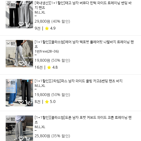
[국내생산][1+1할인]태고 남자 버뮤다 핀턱 와이드 트레이닝 밴딩 바
지 팬츠
M,L,XL
49,800원
29,800원
(40% 할인)
9건 |
4.9
[1+1할인][클라쓰업]에어 남자 백포켓 플레어핏 나팔바지 트레이닝 팬
츠
1번free(28~36)
39,800원
19,800원
(50% 할인)
16건 |
4.8
[1+1할인][2타입]파스 남자 와이드 쿨링 카고&밴딩 팬츠 바지
M,L,XL
39,800원
19,800원
(50% 할인)
8건 |
5.0
[1+1할인][클라쓰업]도폰 남자 포켓 커브드 와이드 코튼 트레이닝 팬
츠
M,L,XL
39,800원
25,800원
(35% 할인)