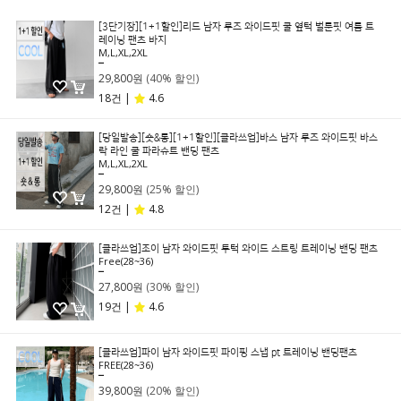
[3단기장][1+1할인]리드 남자 루즈 와이드핏 쿨 옆턱 벌룬핏 여름 트
레이닝 팬츠 바지
M,L,XL,2XL
49,800원
29,800원
(40% 할인)
18건 |
4.6
[당일발송][숏&롱][1+1할인][클라쓰업]바스 남자 루즈 와이드핏 바스
락 라인 쿨 파라슈트 밴딩 팬츠
M,L,XL,2XL
39,800원
29,800원
(25% 할인)
12건 |
4.8
[클라쓰업]조이 남자 와이드핏 투턱 와이드 스트링 트레이닝 밴딩 팬츠
Free(28~36)
39,800원
27,800원
(30% 할인)
19건 |
4.6
[클라쓰업]파이 남자 와이드핏 파이핑 스냅 pt 트레이닝 밴딩팬츠
FREE(28~36)
49,800원
39,800원
(20% 할인)