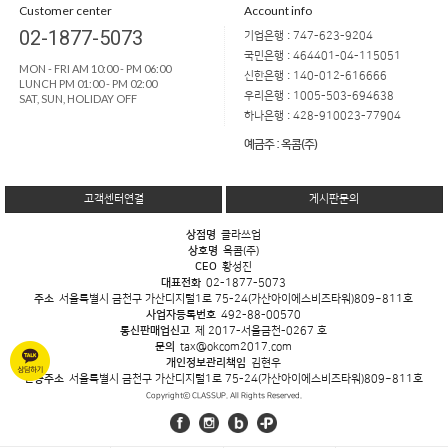
Customer center
Account info
02-1877-5073
기업은행 : 747-623-9204
국민은행 : 464401-04-115051
MON - FRI AM 10:00 - PM 06:00
신한은행 : 140-012-616666
LUNCH PM 01:00 - PM 02:00
우리은행 : 1005-503-694638
SAT, SUN, HOLIDAY OFF
하나은행 : 428-910023-77904
예금주 : 옥콤(주)
고객센터연결
게시판문의
상점명
클라쓰업
상호명
옥콤(주)
CEO
황성진
대표전화
02-1877-5073
주소
서울특별시 금천구 가산디지털1로 75-24(가산아이에스비즈타워)809~811호
사업자등록번호
492-88-00570
통신판매업신고
제 2017-서울금천-0267 호
문의
tax@okcom2017.com
개인정보관리책임
김현우
반송주소
서울특별시 금천구 가산디지털1로 75-24(가산아이에스비즈타워)809~811호
Copyrightⓒ CLASSUP. All Rights Reserved.