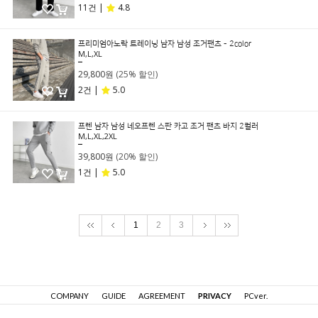
11건 |
4.8
프리미엄아노락 트레이닝 남자 남성 조거팬츠 - 2color
M,L,XL
39,800원
29,800원
(25% 할인)
2건 |
5.0
프렌 남자 남성 네오프렌 스판 카고 조거 팬츠 바지 2컬러
M,L,XL,2XL
49,800원
39,800원
(20% 할인)
1건 |
5.0
1
2
3
COMPANY
GUIDE
AGREEMENT
PRIVACY
PCver.