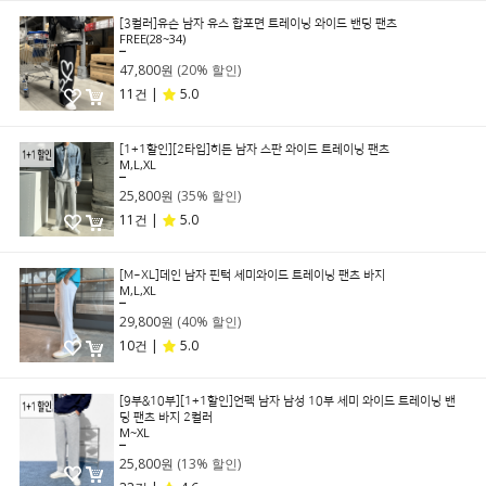
[3컬러]유슨 남자 유스 합포면 트레이닝 와이드 밴딩 팬츠
FREE(28~34)
59,800원
47,800원
(20% 할인)
11건 |
5.0
[1+1할인][2타입]히든 남자 스판 와이드 트레이닝 팬츠
M,L,XL
39,800원
25,800원
(35% 할인)
11건 |
5.0
[M~XL]데인 남자 핀턱 세미와이드 트레이닝 팬츠 바지
M,L,XL
49,800원
29,800원
(40% 할인)
10건 |
5.0
[9부&10부][1+1할인]언펙 남자 남성 10부 세미 와이드 트레이닝 밴
딩 팬츠 바지 2컬러
M~XL
29,800원
25,800원
(13% 할인)