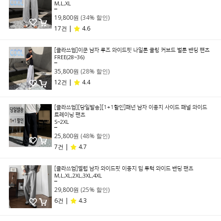
M,L,XL
29,800원
19,800원
(34% 할인)
17건 |
4.6
[클라쓰업]이쿤 남자 루즈 와이드핏 나일론 쿨링 커브드 벌룬 밴딩 팬츠
FREE(28~36)
49,800원
35,800원
(28% 할인)
12건 |
4.4
[클라쓰업][당일발송][1+1할인]패넌 남자 이중지 사이드 패널 와이드
트레이닝 팬츠
S~2XL
49,800원
25,800원
(48% 할인)
7건 |
4.7
[클라쓰업]엘럽 남자 와이드핏 이중지 딥 투턱 와이드 밴딩 팬츠
M,L,XL,2XL,3XL,4XL
39,800원
29,800원
(25% 할인)
6건 |
4.3