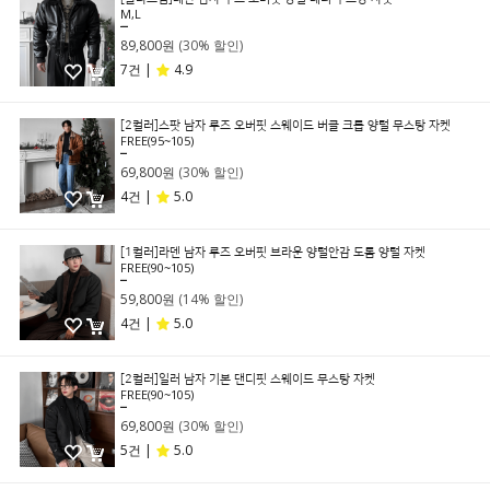
M,L
129,000원
89,800원
(30% 할인)
7건 |
4.9
[2컬러]스팟 남자 루즈 오버핏 스웨이드 버클 크롭 양털 무스탕 자켓
FREE(95~105)
99,800원
69,800원
(30% 할인)
4건 |
5.0
[1컬러]라덴 남자 루즈 오버핏 브라운 양털안감 도톰 양털 자켓
FREE(90~105)
69,800원
59,800원
(14% 할인)
4건 |
5.0
[2컬러]일러 남자 기본 댄디핏 스웨이드 무스탕 자켓
FREE(90~105)
99,800원
69,800원
(30% 할인)
5건 |
5.0