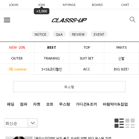
LOGIN
JOIN
MYPAGE
BOARD
CART
+3,000
카테고리
NOTICE
Q&A
REVIEW
EVENT
NEW -20%
BEST
TOP
PANTS
OUTER
TRAINING
SUIT SET
신발
-7도 summer
1+1&코디할인
ACC
BIG SIZE!
무스탕
패딩
점퍼
자켓
코트
무스탕
가디건&조끼
바람막이&집업
[클라쓰업]레탄 남자 루즈 오버핏 양털 레더 무스탕 자켓