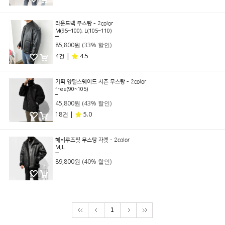
라운드넥 무스탕 - 2color
M(95~100), L(105~110)
129,000원
85,800원
(33% 할인)
4건 |
4.5
기획 양털스웨이드 시즌 무스탕 - 2color
free(90~105)
79,800원
45,800원
(43% 할인)
18건 |
5.0
헤비루즈핏 무스탕 자켓 - 2color
M,L
149,000원
89,800원
(40% 할인)
1