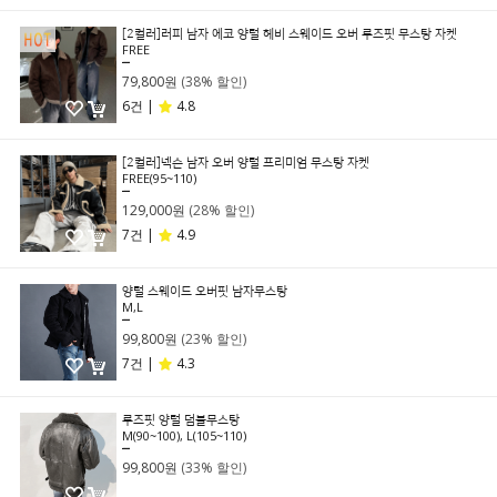
[2컬러]러피 남자 에코 양털 헤비 스웨이드 오버 루즈핏 무스탕 자켓
FREE
129,000원
79,800원
(38% 할인)
6건 |
4.8
[2컬러]넥슨 남자 오버 양털 프리미엄 무스탕 자켓
FREE(95~110)
179,000원
129,000원
(28% 할인)
7건 |
4.9
양털 스웨이드 오버핏 남자무스탕
M,L
129,000원
99,800원
(23% 할인)
7건 |
4.3
루즈핏 양털 덤블무스탕
M(90~100), L(105~110)
149,000원
99,800원
(33% 할인)