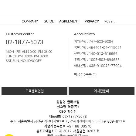
COMPANY
GUIDE
AGREEMENT
PRIVACY
PCver.
Customer center
Account info
02-1877-5073
기업은행 : 747-623-9204
국민은행 : 464401-04-115051
MON - FRI AM 10:00 - PM 06:00
신한은행 : 140-012-616666
LUNCH PM 01:00 - PM 02:00
우리은행 : 1005-503-694638
SAT, SUN, HOLIDAY OFF
하나은행 : 428-910023-77904
예금주 : 옥콤(주)
고객센터연결
게시판문의
상점명
클라쓰업
상호명
옥콤(주)
CEO
황성진
대표전화
02-1877-5073
주소
서울특별시 금천구 가산디지털1로 75-24(가산아이에스비즈타워)809~811호
사업자등록번호
492-88-00570
통신판매업신고
제 2017-서울금천-0267 호