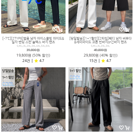
[-7℃][2TYPE]얼음 남자 아이스쿨링 와이드&
[당일발송][1+1할인][2타입]웨디 남자 버뮤다
일자 밴딩 스판 슬랙스 바지 팬츠
&세미와이드 코튼 반바지or긴바지 팬츠
S,M,L,XL,2XL,3XL,4XL,5XL,6XL
S,M,L,XL,2XL,3XL
39,800원
49,800원
19,800원
(50% 할인)
29,800원
(40% 할인)
24건 |
4.7
15건 |
4.7