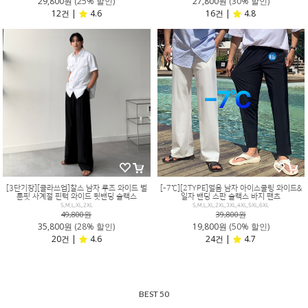
29,800원
(25% 할인)
27,800원
(30% 할인)
12건 |
4.6
16건 |
4.8
[3단기장][클라쓰업]찰스 남자 루즈 와이드 벌
[-7℃][2TYPE]얼음 남자 아이스쿨링 와이드&
룬핏 사계절 핀턱 와이드 뒷밴딩 슬랙스
일자 밴딩 스판 슬랙스 바지 팬츠
S,M,L,XL,2XL
S,M,L,XL,2XL,3XL,4XL,5XL,6XL
49,800원
39,800원
35,800원
(28% 할인)
19,800원
(50% 할인)
20건 |
4.6
24건 |
4.7
BEST 50