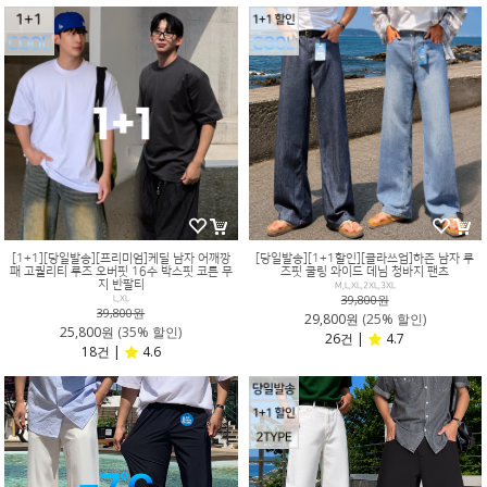
[1+1][당일발송][프리미엄]케딜 남자 어깨깡
[당일발송][1+1할인][클라쓰업]하즌 남자 루
패 고퀄리티 루즈 오버핏 16수 박스핏 코튼 무
즈핏 쿨링 와이드 데님 청바지 팬츠
지 반팔티
M,L,XL,2XL,3XL
39,800원
L,XL
39,800원
29,800원
(25% 할인)
25,800원
(35% 할인)
26건 |
4.7
18건 |
4.6