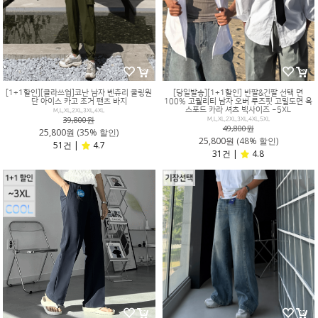
[1+1할인][클라쓰업]코난 남자 벤츄리 쿨링원
[당일발송][1+1할인] 반팔&긴팔 선택 면
단 아이스 카고 조거 팬츠 바지
100% 고퀄리티 남자 오버 루즈핏 고밀도면 옥
스포드 카라 셔츠 빅사이즈 ~5XL
M,L,XL,2XL,3XL,4XL
39,800원
M,L,XL,2XL,3XL,4XL,5XL
49,800원
25,800원
(35% 할인)
25,800원
(48% 할인)
51건 |
4.7
31건 |
4.8