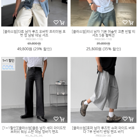
[클라쓰업]다트 남자 루즈 오버핏 프리미엄 포
[클라쓰업]리너 남자 기본 머슬핏 코튼 반팔 티
켓 청 남방 데님 셔츠
셔츠 5종 컬렉션
FREE(90~110)
FREE(90~110)
69,800원
39,800원
49,800원
(29% 할인)
25,800원
(35% 할인)
[1+1할인][클라쓰업]골든 남자 세미 와이드핏
[클라쓰업]호퍼 남자 루즈핏 슈퍼 와이드 버뮤
브러쉬 워싱 스판 데님 청바지 팬츠
다 7부 반바지 밴딩 팬츠 바지
M,L,XL,2XL,3XL
FREE(28~36)