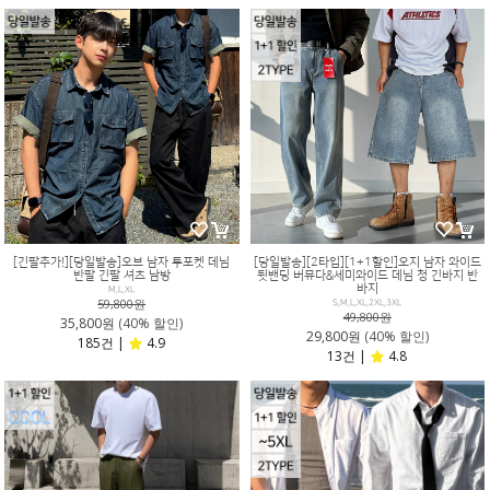
[긴팔추가!][당일발송]오브 남자 투포켓 데님
[당일발송][2타입][1+1할인]오지 남자 와이드
반팔 긴팔 셔츠 남방
뒷밴딩 버뮤다&세미와이드 데님 청 긴바지 반
바지
M,L,XL
59,800원
S,M,L,XL,2XL,3XL
49,800원
35,800원
(40% 할인)
29,800원
(40% 할인)
185건 |
4.9
13건 |
4.8