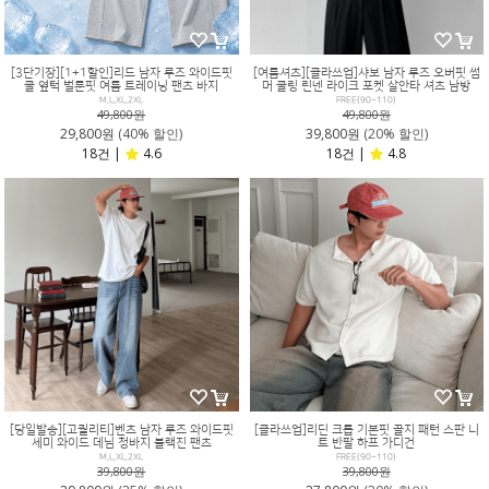
[3단기장][1+1할인]리드 남자 루즈 와이드핏
[여름셔츠][클라쓰업]샤보 남자 루즈 오버핏 썸
쿨 옆턱 벌룬핏 여름 트레이닝 팬츠 바지
머 쿨링 린넨 라이크 포켓 살안타 셔츠 남방
M,L,XL,2XL
FREE(90~110)
49,800원
49,800원
29,800원
(40% 할인)
39,800원
(20% 할인)
18건 |
4.6
18건 |
4.8
[당일발송][고퀄리티]벤츠 남자 루즈 와이드핏
[클라쓰업]리딘 크롭 기본핏 골지 패턴 스판 니
세미 와이드 데님 청바지 블랙진 팬츠
트 반팔 하프 가디건
M,L,XL,2XL
FREE(90~110)
39,800원
39,800원