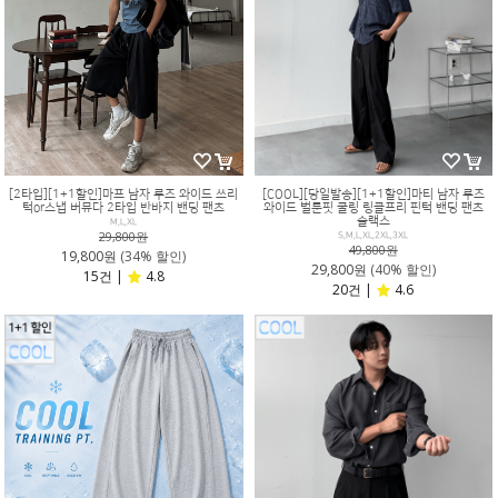
[2타입][1+1할인]마프 남자 루즈 와이드 쓰리
[COOL][당일발송][1+1할인]마티 남자 루즈
턱or스냅 버뮤다 2타입 반바지 밴딩 팬츠
와이드 벌룬핏 쿨링 링클프리 핀턱 밴딩 팬츠
슬랙스
M,L,XL
29,800원
S,M,L,XL,2XL,3XL
49,800원
19,800원
(34% 할인)
29,800원
(40% 할인)
15건 |
4.8
20건 |
4.6