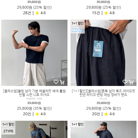
39,800원
39,800원
29,800원
(25% 할인)
29,800원
(25% 할인)
28건 |
4.6
15건 |
4.8
[클라쓰업]콜링 남자 기본 레귤러핏 배색 롤업
[1+1할인][클라쓰업]혼투 남자 루즈 와이드핏
반팔 스판 니트 티셔츠
린넨 라이크 밴딩 데님 청바지 팬츠
Free(90~105)
M,L,XL
39,800원
39,800원
25,800원
(35% 할인)
29,800원
(25% 할인)
20건 |
4.6
20건 |
4.6