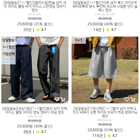
[당일발송][1+1할인][클라쓰업]텐슬 남자 세
[당일발송][1+1할인]이트 남자 루즈 와이드핏
미 와이드 쿨링 바지 아이스 스판데님 청바지
워터프루프 방수 투핀턱 바스락 나일론 댄디 슬
팬츠
랙스 팬츠
M,L,XL,2XL
S,M,L,XL,2XL,3XL
39,800원
49,800원
29,800원
(25% 할인)
29,800원
(40% 할인)
23건 |
4.7
14건 |
4.7
[당일발송][숏&기본][1+1할인]트리 남자 핀턱
[당일발송][기장선택][1+1]펄커 남자 핀턱 &
아이스 쿨링 와이드 밴딩 청바지 데님 팬츠
카고 버뮤다 코튼 와이드 반바지 하프 트레이닝
팬츠
S,M,L,XL,2XL
49,800원
FREE(28~34)
59,800원
29,800원
(40% 할인)
29,800원
(50% 할인)
26건 |
4.7
116건 |
4.7