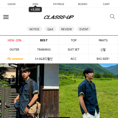
LOGIN
JOIN
MYPAGE
BOARD
CART
+3,000
카테고리
NOTICE
Q&A
REVIEW
EVENT
NEW -20%
BEST
TOP
PANTS
OUTER
TRAINING
SUIT SET
신발
-7도 summer
1+1&코디할인
ACC
BIG SIZE!