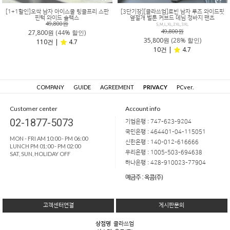
[1+1할인]오싹 남자 아이스쿨 링클프리 스판
[3단기장][클라쓰업]로빈 남자 루즈 와이드핏
핀턱 와이드 슬랙스
옆절개 벌룬 커브드 데님 청바지 팬츠
49,800원
S,M,L,XL,2XL,3XL
49,800원
27,800원
(44% 할인)
35,800원
(28% 할인)
110건 |
4.7
10건 |
4.7
COMPANY
GUIDE
AGREEMENT
PRIVACY
PCver.
Customer center
Account info
02-1877-5073
기업은행 : 747-623-9204
국민은행 : 464401-04-115051
MON - FRI AM 10:00 - PM 06:00
신한은행 : 140-012-616666
LUNCH PM 01:00 - PM 02:00
우리은행 : 1005-503-694638
SAT, SUN, HOLIDAY OFF
하나은행 : 428-910023-77904
예금주 : 옥콤(주)
고객센터연결
게시판문의
상점명
클라쓰업