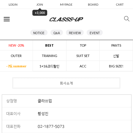
LOGIN
JOIN
MYPAGE
BOARD
CART
+3,000
카테고리
NOTICE
Q&A
REVIEW
EVENT
NEW -20%
BEST
TOP
PANTS
OUTER
TRAINING
SUIT SET
신발
-7도 summer
1+1&코디할인
ACC
BIG SIZE!
회사소개
상점명
클라쓰업
대표이사
황성진
대표전화
02-1877-5073