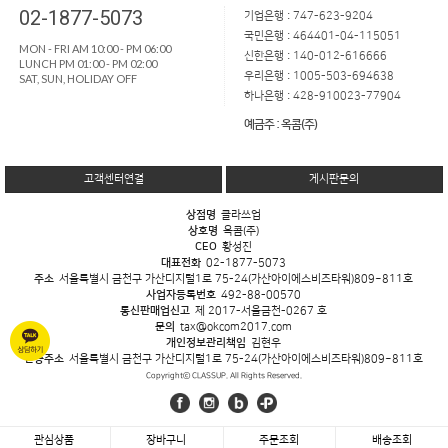
02-1877-5073
기업은행 : 747-623-9204
국민은행 : 464401-04-115051
MON - FRI AM 10:00 - PM 06:00
신한은행 : 140-012-616666
LUNCH PM 01:00 - PM 02:00
우리은행 : 1005-503-694638
SAT, SUN, HOLIDAY OFF
하나은행 : 428-910023-77904
예금주 : 옥콤(주)
고객센터연결
게시판문의
상점명
클라쓰업
상호명
옥콤(주)
CEO
황성진
대표전화
02-1877-5073
주소
서울특별시 금천구 가산디지털1로 75-24(가산아이에스비즈타워)809~811호
사업자등록번호
492-88-00570
통신판매업신고
제 2017-서울금천-0267 호
문의
tax@okcom2017.com
개인정보관리책임
김현우
반송주소
서울특별시 금천구 가산디지털1로 75-24(가산아이에스비즈타워)809~811호
Copyrightⓒ CLASSUP. All Rights Reserved.
관심상품
장바구니
주문조회
배송조회