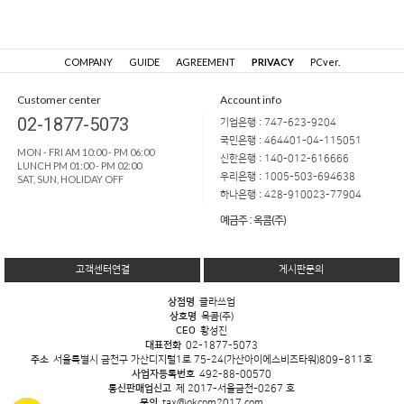
COMPANY
GUIDE
AGREEMENT
PRIVACY
PCver.
Customer center
Account info
02-1877-5073
기업은행 : 747-623-9204
국민은행 : 464401-04-115051
MON - FRI AM 10:00 - PM 06:00
신한은행 : 140-012-616666
LUNCH PM 01:00 - PM 02:00
우리은행 : 1005-503-694638
SAT, SUN, HOLIDAY OFF
하나은행 : 428-910023-77904
예금주 : 옥콤(주)
고객센터연결
게시판문의
상점명
클라쓰업
상호명
옥콤(주)
CEO
황성진
대표전화
02-1877-5073
주소
서울특별시 금천구 가산디지털1로 75-24(가산아이에스비즈타워)809~811호
사업자등록번호
492-88-00570
통신판매업신고
제 2017-서울금천-0267 호
문의
tax@okcom2017.com