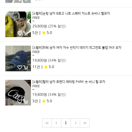
[4컬러]숀링 남자 B로고 니트 스웨터 저스트 숏비니 털모자
FREE
39,800원
29,800원
(25% 할인)
5건 |
5.0
[4컬러]파워 남자 여자 자수 빈티지 데미지 피그먼트 볼캡 야구 모자
FREE
29,800원
19,800원
(34% 할인)
11건 |
5.0
[4컬러]탈리 남자 트렌디 레터링 PARK 숏 비니 털 모자
FREE
29,800원
19,800원
(34% 할인)
3건 |
5.0
1