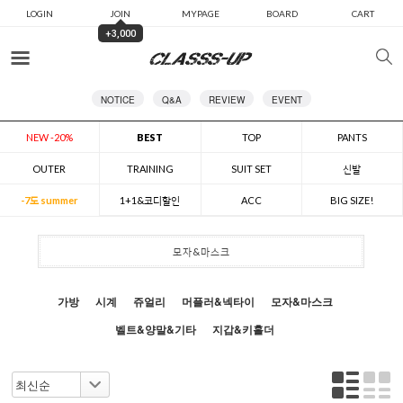
LOGIN
JOIN
MYPAGE
BOARD
CART
+3,000
카테고리
NOTICE
Q&A
REVIEW
EVENT
NEW -20%
BEST
TOP
PANTS
OUTER
TRAINING
SUIT SET
신발
-7도 summer
1+1&코디할인
ACC
BIG SIZE!
모자&마스크
가방
시계
쥬얼리
머플러&넥타이
모자&마스크
벨트&양말&기타
지갑&키홀더