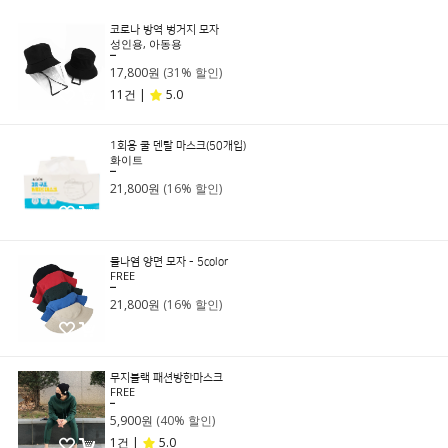
코로나 방역 벙거지 모자
성인용, 아동용
25,800원
17,800원
(31% 할인)
11건 |
5.0
1회용 쿨 덴탈 마스크(50개입)
화이트
25,800원
21,800원
(16% 할인)
물나염 양면 모자 - 5color
FREE
25,800원
21,800원
(16% 할인)
무지블랙 패션방한마스크
FREE
9,900원
5,900원
(40% 할인)
1건 |
5.0