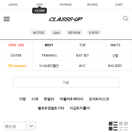
LOGIN
JOIN
MYPAGE
BOARD
CART
+3,000
카테고리
NOTICE
Q&A
REVIEW
EVENT
NEW -20%
BEST
TOP
PANTS
OUTER
TRAINING
SUIT SET
신발
-7도 summer
1+1&코디할인
ACC
BIG SIZE!
가방
가방
시계
쥬얼리
머플러&넥타이
모자&마스크
벨트&양말&기타
지갑&키홀더