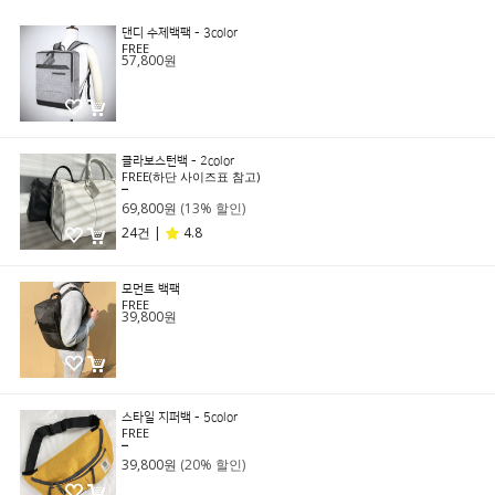
댄디 수제백팩 - 3color
FREE
57,800원
클라보스턴백 - 2color
FREE(하단 사이즈표 참고)
79,800원
69,800원
(13% 할인)
24건 |
4.8
모먼트 백팩
FREE
39,800원
스타일 지퍼백 - 5color
FREE
49,800원
39,800원
(20% 할인)