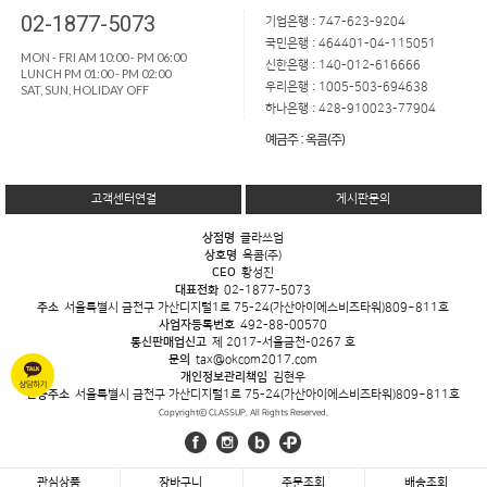
02-1877-5073
기업은행 : 747-623-9204
국민은행 : 464401-04-115051
MON - FRI AM 10:00 - PM 06:00
신한은행 : 140-012-616666
LUNCH PM 01:00 - PM 02:00
우리은행 : 1005-503-694638
SAT, SUN, HOLIDAY OFF
하나은행 : 428-910023-77904
예금주 : 옥콤(주)
고객센터연결
게시판문의
상점명
클라쓰업
상호명
옥콤(주)
CEO
황성진
대표전화
02-1877-5073
주소
서울특별시 금천구 가산디지털1로 75-24(가산아이에스비즈타워)809~811호
사업자등록번호
492-88-00570
통신판매업신고
제 2017-서울금천-0267 호
문의
tax@okcom2017.com
개인정보관리책임
김현우
반송주소
서울특별시 금천구 가산디지털1로 75-24(가산아이에스비즈타워)809~811호
Copyrightⓒ CLASSUP. All Rights Reserved.
관심상품
장바구니
주문조회
배송조회