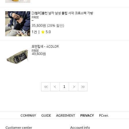
[3컬러]플런 남자 남성 플럽 사각 크로스백 가방
FREE
49,800원
35,800원
(28% 할인)
1건 |
5.0
모던힙색 - 4COLOR
FREE
49,800원
1
COMPANY
GUIDE
AGREEMENT
PRIVACY
PCver.
Customer center
Account info