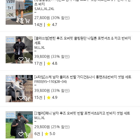
츠 바지
S,M,L,XL,2XL
39,800원
27,800원
(30% 할인)
14건 |
4.7
[클라쓰업]벤틴 루즈 오버핏 쿨링원단 나일론 포켓셔츠 & 카고 반바지
세트
M,L,XL
59,800원
39,800원
(33% 할인)
17건 |
4.8
[4타입]스체 남자 플리츠 반팔 가디건&나시 롱팬츠&반바지 셋업 세트
FREE(95~110)(28~34)
59,800원
39,800원
(33% 할인)
15건 |
4.9
[2컬러]페니 남자 루즈 오버핏 반팔 포켓셔츠&카고 반바지 셋업 세트
M,L,XL
39,800원
29,800원
(25% 할인)
6건 |
5.0