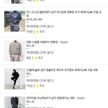
[M~3XL][4컬러]레저 남자 피그먼트 맨투맨 조거 트레이닝복 셋업 세
트
M,XL,2XL,4XL
129,000원
89,800원
(30% 할인)
19건 |
5.0
테랑 나일론 바람막이 맨투맨 - 3color
M,L,XL
49,800원
39,800원
(20% 할인)
6건 |
5.0
[3컬러]솔트 남자 핑줄라인 후드티 조거팬츠 트레이닝복 셋업 세트
M,L
149,000원
99,800원
(33% 할인)
13건 |
5.0
프리미엄 아노락&조거 남자 면트레이닝 세트 - 2color
M,L,XL
69,800원