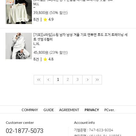
M,L
79,800원
39,800원
(50% 할인)
8건 |
4.9
[기모][4타입]스윙 남자 남성 겨울 기모 맨투맨 후드 조거 트레이닝 세
트 셋업 6컬러
L,XL
59,800원
45,800원
(23% 할인)
8건 |
4.8
1
2
3
COMPANY
GUIDE
AGREEMENT
PRIVACY
PCver.
Customer center
Account info
02-1877-5073
기업은행 : 747-623-9204