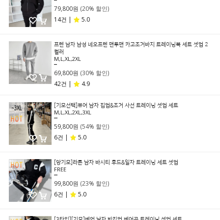
79,800원
(20% 할인)
14건 |
5.0
프렌 남자 남성 네오프렌 맨투맨 카고조거바지 트레이닝복 세트 셋업 2
컬러
M,L,XL,2XL
99,800원
69,800원
(30% 할인)
42건 |
4.9
[기모선택]뷰어 남자 집업&조거 사선 트레이닝 셋업 세트
M,L,XL,2XL,3XL
129,000원
59,800원
(54% 할인)
6건 |
5.0
[앙기모]라른 남자 바시티 후드&일자 트레이닝 세트 셋업
FREE
129,000원
99,800원
(23% 할인)
6건 |
5.0
[3타입][기모]베언 남자 반집업 베어곰 트레이닝 셋업 세트