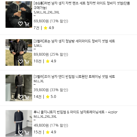
[숏&롱]러번 남자 생지 자켓 팬츠 세트 청자켓 와이드 청바지 셋업(단품
구매가능)
S,M,L,XL,2XL,3XL
79,800원
69,800원
(13% 할인)
7건 |
4.9
[3컬러]르논 남자 생지 청남방 세미와이드 청바지 셋업 세트
S,M,L
119,000원
89,800원
(25% 할인)
10건 |
4.9
[3컬러]조이 남자 댄디 반집업 니트원단 트레이닝 셋업 세트
M,L,XL
59,800원
39,800원
(33% 할인)
14건 |
5.0
루니 골지니트지 반집업 & 와이드 남자트레이닝세트 - 4color
M,L,XL,2XL,3XL
59,800원
49,800원
(17% 할인)
15건 |
4.9