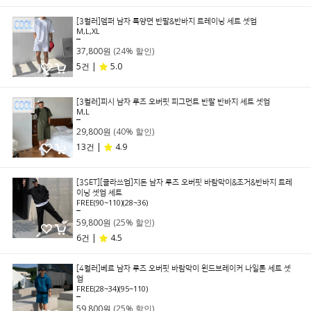
[3컬러]뎀퍼 남자 특양면 반팔&반바지 트레이닝 세트 셋업
M,L,XL
49,800원
37,800원
(24% 할인)
5건 |
5.0
[3컬러]피시 남자 루즈 오버핏 피그먼트 반팔 반바지 세트 셋업
M,L
49,800원
29,800원
(40% 할인)
13건 |
4.9
[3SET][클라쓰업]지돈 남자 루즈 오버핏 바람막이&조거&반바지 트레
이닝 셋업 세트
FREE(90~110)(28~36)
79,800원
59,800원
(25% 할인)
6건 |
4.5
[4컬러]베르 남자 루즈 오버핏 바람막이 윈드브레이커 나일론 세트 셋
업
FREE(28~34)(95~110)
79,800원
59,800원
(25% 할인)