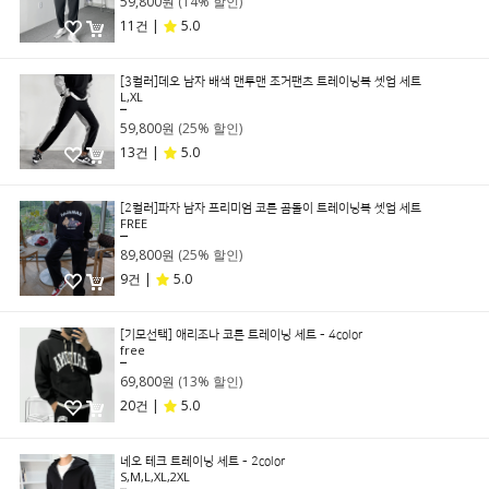
59,800원
(14% 할인)
11건 |
5.0
[3컬러]데오 남자 배색 맨투맨 조거팬츠 트레이닝복 셋업 세트
L,XL
79,800원
59,800원
(25% 할인)
13건 |
5.0
[2컬러]파자 남자 프리미엄 코튼 곰돌이 트레이닝복 셋업 세트
FREE
119,000원
89,800원
(25% 할인)
9건 |
5.0
[기모선택] 애리조나 코튼 트레이닝 세트 - 4color
free
79,800원
69,800원
(13% 할인)
20건 |
5.0
네오 테크 트레이닝 세트 - 2color
S,M,L,XL,2XL
99,800원