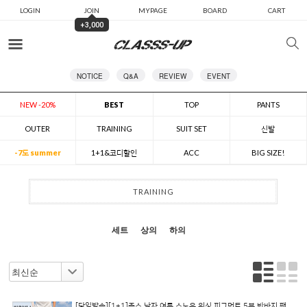
LOGIN
JOIN
MYPAGE
BOARD
CART
+3,000
카테고리
NOTICE
Q&A
REVIEW
EVENT
NEW -20%
BEST
TOP
PANTS
OUTER
TRAINING
SUIT SET
신발
-7도 summer
1+1&코디할인
ACC
BIG SIZE!
TRAINING
세트
상의
하의
[당일발송][1+1]존스 남자 여름 스노우 워싱 피그먼트 5부 반바지 팬