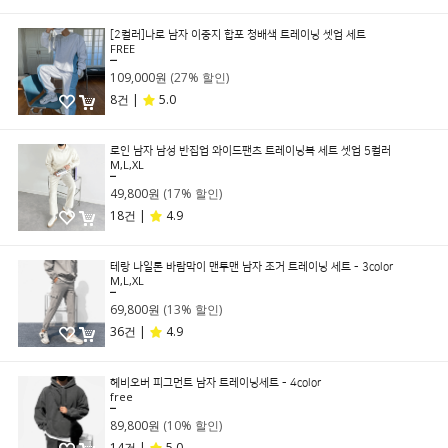
[2컬러]나로 남자 이중지 합포 청배색 트레이닝 셋업 세트
FREE
149,000원
109,000원
(27% 할인)
8건 |
5.0
로인 남자 남성 반집업 와이드팬츠 트레이닝복 세트 셋업 5컬러
M,L,XL
59,800원
49,800원
(17% 할인)
18건 |
4.9
테랑 나일론 바람막이 맨투맨 남자 조거 트레이닝 세트 - 3color
M,L,XL
79,800원
69,800원
(13% 할인)
36건 |
4.9
헤비오버 피그먼트 남자 트레이닝세트 - 4color
free
99,800원
89,800원
(10% 할인)
14건 |
5.0