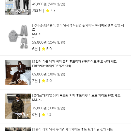
49,800원
(50% 할인)
783건 |
4.7
[국내생산][4컬러]웰러 남자 후드집업 & 와이드 트레이닝 팬츠 셋업 세
트
M,L,XL
79,800원
59,800원
(25% 할인)
6건 |
5.0
[5컬러]디플 남자 버터 골지 후드집업 밴딩와이드 팬츠 셋업 세트
FREE(90~105)/FREE(28~34)
99,800원
69,800원
(30% 할인)
7건 |
5.0
[클라쓰업]티딜 남자 루즈핏 지퍼 후드자켓 커브드 와이드 팬츠 세트
M,L,XL
59,800원
39,800원
(33% 할인)
6건 |
4.5
[2컬러]라임 남자 쭈리면 세미와이드 후드 트레이닝 셋업 세트