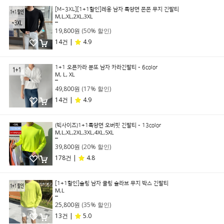
[M~3XL][1+1할인]레용 남자 특양면 쫀쫀 무지 긴팔티
M,L,XL,2XL,3XL
39,800원
19,800원
(50% 할인)
14건 |
4.9
1+1 오픈카라 분또 남자 카라긴팔티 - 6color
M, L, XL
59,800원
49,800원
(17% 할인)
14건 |
4.9
(빅사이즈)1+1특양면 오버핏 긴팔티 - 13color
M,L,XL,2XL,3XL,4XL,5XL
49,800원
39,800원
(20% 할인)
178건 |
4.8
[1+1할인]슬링 남자 쿨링 슬라브 무지 박스 긴팔티
M,L
39,800원
25,800원
(35% 할인)
13건 |
5.0