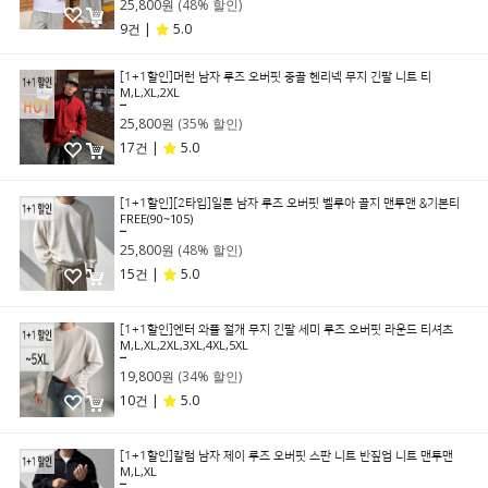
25,800원
(48% 할인)
9건 |
5.0
[1+1할인]머런 남자 루즈 오버핏 중골 헨리넥 무지 긴팔 니트 티
M,L,XL,2XL
39,800원
25,800원
(35% 할인)
17건 |
5.0
[1+1할인][2타입]일룬 남자 루즈 오버핏 벨루아 골지 맨투맨 &기본티
FREE(90~105)
49,800원
25,800원
(48% 할인)
15건 |
5.0
[1+1할인]엔터 와플 절개 무지 긴팔 세미 루즈 오버핏 라운드 티셔츠
M,L,XL,2XL,3XL,4XL,5XL
29,800원
19,800원
(34% 할인)
10건 |
5.0
[1+1할인]칼럼 남자 제이 루즈 오버핏 스판 니트 반짚업 니트 맨투맨
M,L,XL
39,800원