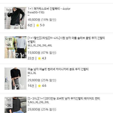
1+1 메카박스오버 긴팔쭉티 - 4color
free(95~110)
59,600원
49,800원
(16% 할인)
6건 |
5.0
[1+1할인][2타입][M~4XL]시원 남자 와플 슬라브 쿨링 무지 긴팔티
반팔티
M,L,XL,2XL,3XL,4XL
59,800원
19,800원
(67% 할인)
22건 |
4.3
머슬 남자 머슬핏 헨리넥 차이나카라 분또 무지 긴팔티
M,L,XL
39,800원
29,800원
(25% 할인)
16건 |
4.6
[S~3XL][1+1]코디만능 오버핏 남자 무지긴팔티 레이어드 면티
S,M,L,XL,2XL,3XL
39,800원
29,800원
(25% 할인)