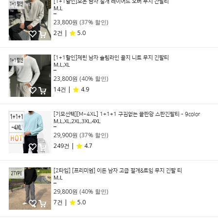
[1+1할인]모논 남자 절개 레이어드 오버 무지 간팔티
M,L
37,800원
23,800원
(37% 할인)
2건 |
5.0
[1+1할인]제린 남자 슬림라인 골지 니트 무지 긴팔티
M,L,XL
39,800원
23,800원
(40% 할인)
14건 |
4.9
[기모선택][M~4XL] 1+1+1 구김없는 끝판왕 스판긴팔티 - 9color
M,L,XL,2XL,3XL,4XL
47,400원
29,900원
(37% 할인)
249건 |
4.7
[2타입] [프리미엄] 이든 남자 고급 절개&트임 무지 긴팔 티
M,L
49,800원
29,800원
(40% 할인)
7건 |
5.0