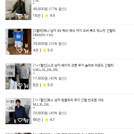
L,XL
59,800원
49,800원
(17% 할인)
16건 |
4.9
[3컬러]매니 남자 99 럭비 매쉬 져지 오버 루즈 박스핏 긴팔티
FREE(95~110)
59,800원
39,800원
(33% 할인)
4건 |
5.0
[1+1할인]스코 남자 베이직 코튼 무지 슬라브 라운드 긴팔티
S,M,L,XL,2XL,3XL
29,800원
17,800원
(40% 할인)
8건 |
5.0
[1+1할인]토스 남자 링클프리 무지 긴팔 반오픈 셔츠
M,L,XL,2XL
49,800원
29,800원
(40% 할인)
86건 |
4.7