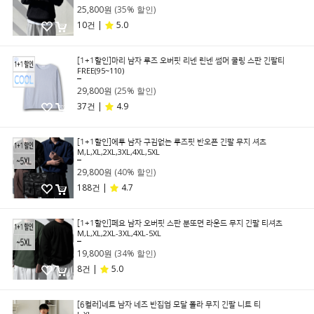
25,800원
(35% 할인)
10건 |
5.0
[1+1할인]마리 남자 루즈 오버핏 리넨 린넨 썸머 쿨링 스판 긴팔티
FREE(95~110)
39,800원
29,800원
(25% 할인)
37건 |
4.9
[1+1할인]에투 남자 구김없는 루즈핏 반오픈 긴팔 무지 셔츠
M,L,XL,2XL,3XL,4XL,5XL
49,800원
29,800원
(40% 할인)
188건 |
4.7
[1+1할인]페요 남자 오버핏 스판 분또면 라운드 무지 긴팔 티셔츠
M,L,XL,2XL-3XL,4XL-5XL
29,800원
19,800원
(34% 할인)
8건 |
5.0
[6컬러]네트 남자 네즈 반집업 모달 폴라 무지 긴팔 니트 티