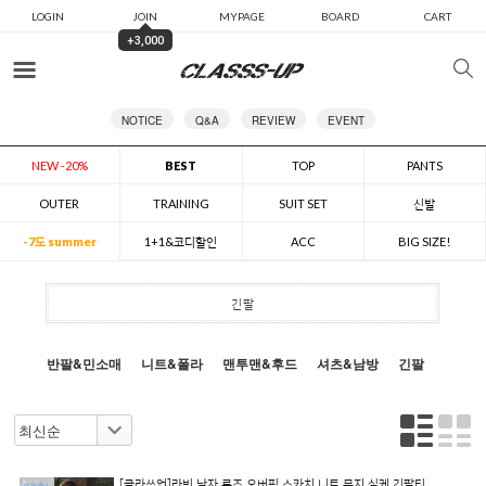
LOGIN
JOIN
MYPAGE
BOARD
CART
+3,000
카테고리
NOTICE
Q&A
REVIEW
EVENT
NEW -20%
BEST
TOP
PANTS
OUTER
TRAINING
SUIT SET
신발
-7도 summer
1+1&코디할인
ACC
BIG SIZE!
긴팔
반팔&민소매
니트&폴라
맨투맨&후드
셔츠&남방
긴팔
[클라쓰업]라빈 남자 루즈 오버핏 스카치 니트 무지 실케 긴팔티