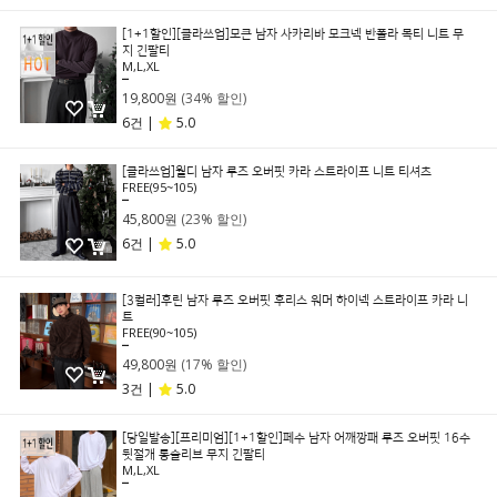
[1+1할인][클라쓰업]모큰 남자 사카리바 모크넥 반폴라 목티 니트 무
지 긴팔티
M,L,XL
29,800원
19,800원
(34% 할인)
6건 |
5.0
[클라쓰업]월디 남자 루즈 오버핏 카라 스트라이프 니트 티셔츠
FREE(95~105)
59,800원
45,800원
(23% 할인)
6건 |
5.0
[3컬러]후린 남자 루즈 오버핏 후리스 워머 하이넥 스트라이프 카라 니
트
FREE(90~105)
59,800원
49,800원
(17% 할인)
3건 |
5.0
[당일발송][프리미엄][1+1할인]페수 남자 어깨깡패 루즈 오버핏 16수
뒷절개 롱슬리브 무지 긴팔티
M,L,XL
49,800원