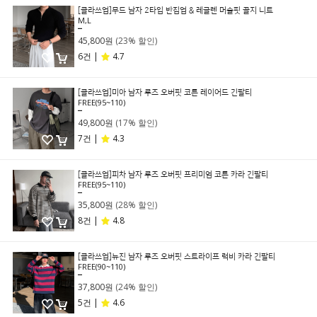
[클라쓰업]무드 남자 2타입 반집업 & 레글렌 머슬핏 골지 니트
M,L
59,800원
45,800원
(23% 할인)
6건 |
4.7
[클라쓰업]미아 남자 루즈 오버핏 코튼 레이어드 긴팔티
FREE(95~110)
59,800원
49,800원
(17% 할인)
7건 |
4.3
[클라쓰업]피차 남자 루즈 오버핏 프리미엄 코튼 카라 긴팔티
FREE(95~110)
49,800원
35,800원
(28% 할인)
8건 |
4.8
[클라쓰업]뉴진 남자 루즈 오버핏 스트라이프 럭비 카라 긴팔티
FREE(90~110)
49,800원
37,800원
(24% 할인)
5건 |
4.6