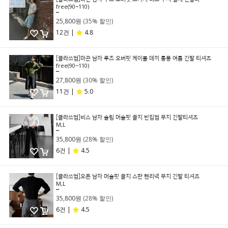
free(90~110)
39,800원
25,800원
(35% 할인)
12건 |
4.8
[클라쓰업]마곤 남자 루즈 오버핏 케이블 데끼 통풍 여름 긴팔 티셔츠
free(90~110)
39,800원
27,800원
(30% 할인)
11건 |
5.0
[클라쓰업]비스 남자 슬림 머슬핏 골지 반집업 무지 긴팔티셔츠
M,L
49,800원
35,800원
(28% 할인)
6건 |
4.5
[클라쓰업]오픈 남자 머슬핏 골지 스판 헨리넥 무지 긴팔 티셔츠
M,L
49,800원
35,800원
(28% 할인)
6건 |
4.5