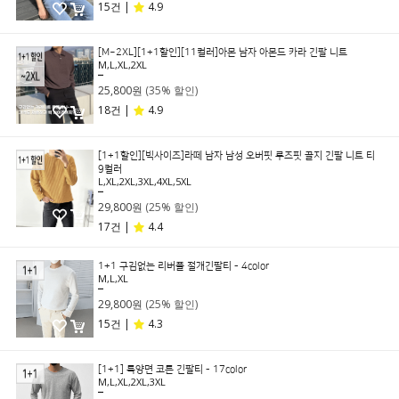
15건 |
4.9
[M~2XL][1+1할인][11컬러]아몬 남자 아몬드 카라 긴팔 니트
M,L,XL,2XL
39,800원
25,800원
(35% 할인)
18건 |
4.9
[1+1할인][빅사이즈]라떼 남자 남성 오버핏 루즈핏 골지 긴팔 니트 티
9컬러
L,XL,2XL,3XL,4XL,5XL
39,800원
29,800원
(25% 할인)
17건 |
4.4
1+1 구김없는 리버풀 절개긴팔티 - 4color
M,L,XL
39,800원
29,800원
(25% 할인)
15건 |
4.3
[1+1] 특양면 코튼 긴팔티 - 17color
M,L,XL,2XL,3XL
49,800원