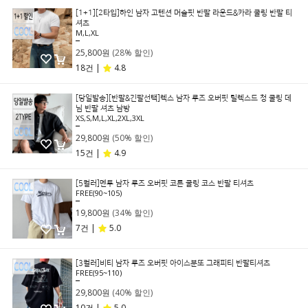
[1+1][2타입]하인 남자 고텐션 머슬핏 반팔 라운드&카라 쿨링 반팔 티
셔츠
M,L,XL
35,800원
25,800원
(28% 할인)
18건 |
4.8
[당일발송][반팔&긴팔선택]렉스 남자 루즈 오버핏 릴렉스드 청 쿨링 데
님 반팔 셔츠 남방
XS,S,M,L,XL,2XL,3XL
59,800원
29,800원
(50% 할인)
15건 |
4.9
[5컬러]멘투 남자 루즈 오버핏 코튼 쿨링 코스 반팔 티셔츠
FREE(90~105)
29,800원
19,800원
(34% 할인)
7건 |
5.0
[3컬러]비티 남자 루즈 오버핏 아이스분또 그래피티 반팔티셔츠
FREE(95~110)
49,800원
29,800원
(40% 할인)
10건 |
5.0