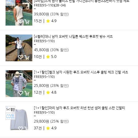
[4타입]스체 남자 플리츠 반팔 가디건&나시 롱팬츠&반바지 셋업 세트
FREE(95~110)(28~34)
59,800원
39,800원
(33% 할인)
15건 |
4.9
[4컬러]대니 남자 오버핏 나일론 웨스턴 투포켓 방수 셔츠
FREE(95~110)
65,800원
45,800원
(30% 할인)
10건 |
5.0
[1+1할인]컬크 남자 시원한 루즈 오버핏 시스루 쿨링 체크 긴팔 셔츠
FREE(95~110)
35,800원
25,800원
(28% 할인)
12건 |
4.8
[1+1할인]마리 남자 루즈 오버핏 리넨 린넨 썸머 쿨링 스판 긴팔티
FREE(95~110)
39,800원
29,800원
(25% 할인)
37건 |
4.9