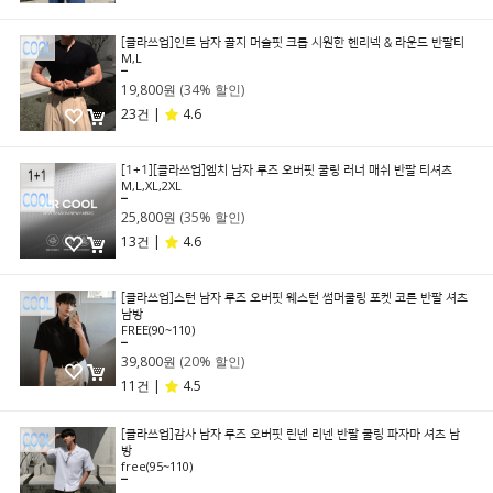
[클라쓰업]인트 남자 골지 머슬핏 크롭 시원한 헨리넥 & 라운드 반팔티
M,L
29,800원
19,800원
(34% 할인)
23건 |
4.6
[1+1][클라쓰업]엠치 남자 루즈 오버핏 쿨링 러너 매쉬 반팔 티셔츠
M,L,XL,2XL
39,800원
25,800원
(35% 할인)
13건 |
4.6
[클라쓰업]스턴 남자 루즈 오버핏 웨스턴 썸머쿨링 포켓 코튼 반팔 셔츠
남방
FREE(90~110)
49,800원
39,800원
(20% 할인)
11건 |
4.5
[클라쓰업]감사 남자 루즈 오버핏 린넨 리넨 반팔 쿨링 파자마 셔츠 남
방
free(95~110)
39,800원